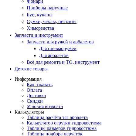
Фонари
Приборы наручные
Буи, куканы
Сумки, чехлы, питомзы
Химсредства
Запчасти и инструмент
Запчасти для ружей и арбалетов
Для пневморужей
Для арбалетов
Всё для ремонта и ТО, инструмент
Детские товары
Информация
Как заказать
Оплата
Доставка
Скидки
Условия возврата
Калькуляторы
Таблица расчёта тяг арбалета
Калькулятор огрузки гидрокостюма
Таблицы размеров гидрокостюма
Таблица подбора перчаток