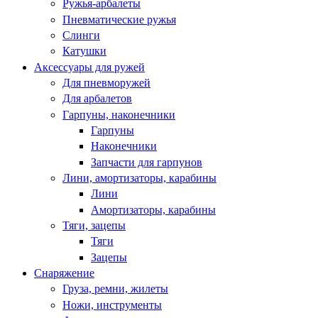
Ружья-арбалеты
Пневматические ружья
Слинги
Катушки
Аксессуары для ружей
Для пневморужей
Для арбалетов
Гарпуны, наконечники
Гарпуны
Наконечники
Запчасти для гарпунов
Лини, амортизаторы, карабины
Лини
Амортизаторы, карабины
Тяги, зацепы
Тяги
Зацепы
Снаряжение
Груза, ремни, жилеты
Ножи, инструменты