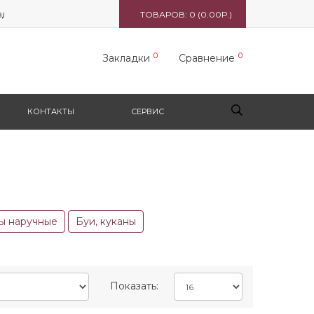
 5165 вл. 1, стр. 1, ТЦ "Формула X"
ТОВАРОВ: 0 (0.00Р.)
0
0
Закладки
Сравнение
КОНТАКТЫ
СЕРВИС
ы наручные
Буи, куканы
Показать: