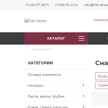
+7 495 177 08 71
+7 926 714 23 14
info@fish-stree
Написат
КАТАЛОГ
Снаряжение
Сн
КАТЕГОРИИ
Готовые комплекты
Груза
Сумки
Неопрен
Ласты, маски, трубки
Ружья, слинги, катушки