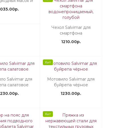
дводных масок и
ков, спрей
1035.00р.
Чехол Salvimar для
смартфона
водонепроницаемый,
1210.00р.
голубой
Хит
ло Salvimar для
Мотовило Salvimar для
епа салатовое
буйрепа чёрное
1230.00р.
1230.00р.
Хит