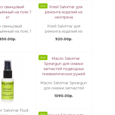
Хит
з свинцовый
Клей Salvimar для
ъёмный на пояс 1
ремонта изделий из
кг
неопрена
850.00р.
920.00р.
Хит
Масло Salvimar Speargun
для смазки запчастей
подводных
1090.00р.
пневматических ружей
г Salvimar Fluid
Хит