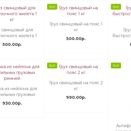
Хит
Хит
Груз свинцовый на пояс 1
з свинцовый для
кг
Гру
узочного жилета 1
быстрос
500.00р.
кг
500.00р.
Хит
Хит
Груз свинцовый на пояс 2
а из нейлона для
кг
тильных грузовых
990.00р.
ремней
930.00р.
Антифо