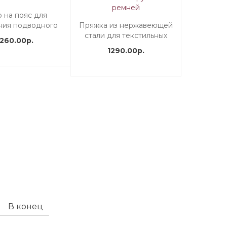
 на пояс для
ния подводного
Пряжка из нержавеющей
рбалета Salvimar
стали для текстильных
1260.00р.
грузовых ремней
1290.00р.
В конец