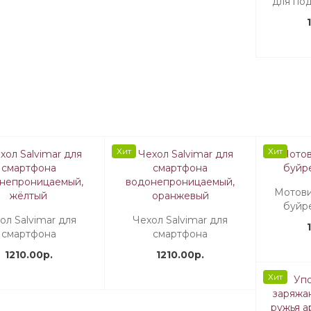
для по
оч
Хит
Хит
Мотови
буйр
ол Salvimar для
Чехол Salvimar для
смартфона
смартфона
непроницаемый,
водонепроницаемый,
1210.00р.
1210.00р.
жёлтый
оранжевый
Хит