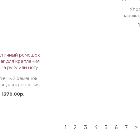
Упор
заряжа
ружья а
тичный ремешок
mar для крепления
на руку или ногу
1370.00р.
1
2
3
4
5
6
7
>