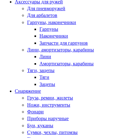
Аксессуары для ружей
Для пневморужей
Для арбалетов
Гарпуны, наконечники
Гарпуны
Наконечники
Запчасти для гарпунов
Лини, амортизаторы, карабины
Лини
Амортизаторы, карабины
Тяги, зацепы
Тяги
Зацепы
Снаряжение
Груза, ремни, жилеты
Ножи, инструменты
Фонари
Приборы наручные
Буи, куканы
Сумки, чехлы, питомзы