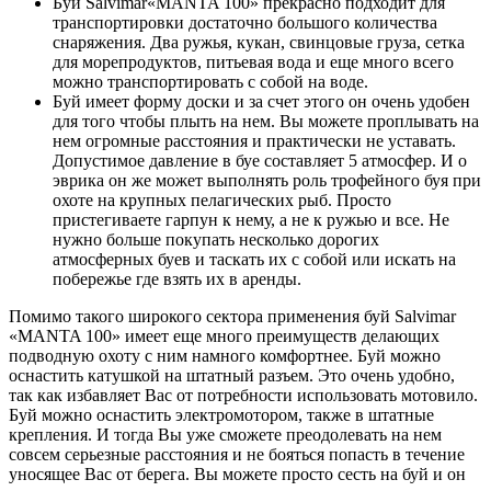
Буй Salvimar«MANTA 100» прекрасно подходит для
транспортировки достаточно большого количества
снаряжения. Два ружья, кукан, свинцовые груза, сетка
для морепродуктов, питьевая вода и еще много всего
можно транспортировать с собой на воде.
Буй имеет форму доски и за счет этого он очень удобен
для того чтобы плыть на нем. Вы можете проплывать на
нем огромные расстояния и практически не уставать.
Допустимое давление в буе составляет 5 атмосфер. И о
эврика он же может выполнять роль трофейного буя при
охоте на крупных пелагических рыб. Просто
пристегиваете гарпун к нему, а не к ружью и все. Не
нужно больше покупать несколько дорогих
атмосферных буев и таскать их с собой или искать на
побережье где взять их в аренды.
Помимо такого широкого сектора применения буй Salvimar
«MANTA 100» имеет еще много преимуществ делающих
подводную охоту с ним намного комфортнее. Буй можно
оснастить катушкой на штатный разъем. Это очень удобно,
так как избавляет Вас от потребности использовать мотовило.
Буй можно оснастить электромотором, также в штатные
крепления. И тогда Вы уже сможете преодолевать на нем
совсем серьезные расстояния и не бояться попасть в течение
уносящее Вас от берега. Вы можете просто сесть на буй и он