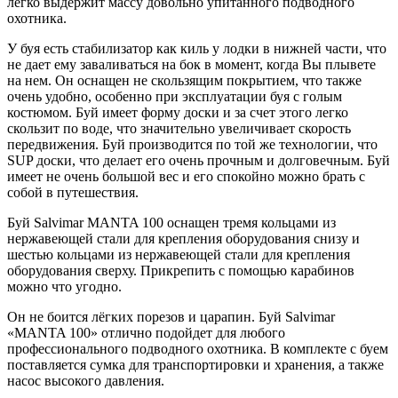
легко выдержит массу довольно упитанного подводного
охотника.
У буя есть стабилизатор как киль у лодки в нижней части, что
не дает ему заваливаться на бок в момент, когда Вы плывете
на нем. Он оснащен не скользящим покрытием, что также
очень удобно, особенно при эксплуатации буя с голым
костюмом. Буй имеет форму доски и за счет этого легко
скользит по воде, что значительно увеличивает скорость
передвижения. Буй производится по той же технологии, что
SUP доски, что делает его очень прочным и долговечным. Буй
имеет не очень большой вес и его спокойно можно брать с
собой в путешествия.
Буй Salvimar MANTA 100 оснащен тремя кольцами из
нержавеющей стали для крепления оборудования снизу и
шестью кольцами из нержавеющей стали для крепления
оборудования сверху. Прикрепить с помощью карабинов
можно что угодно.
Он не боится лёгких порезов и царапин. Буй Salvimar
«MANTA 100» отлично подойдет для любого
профессионального подводного охотника. В комплекте с буем
поставляется сумка для транспортировки и хранения, а также
насос высокого давления.