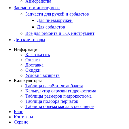
Химсредства
Запчасти и инструмент
Запчасти для ружей и арбалетов
Для пневморужей
Для арбалетов
Всё для ремонта и ТО, инструмент
Детские товары
Информация
Как заказать
Оплата
Доставка
Скидки
Условия возврата
Калькуляторы
Таблица расчёта тяг арбалета
Калькулятор огрузки гидрокостюма
Таблицы размеров гидрокостюма
Таблица подбора перчаток
Таблица объёма масла в рессивере
Блог
Контакты
Сервис