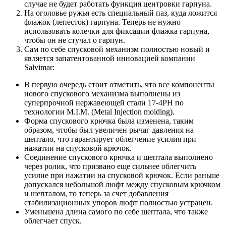
случае не будет работать функция центровки гарпуна.
На оголовье ружья есть специальный паз, куда ложится
флажок (лепесток) гарпуна. Теперь не нужно
использовать колечки для фиксации флажка гарпуна,
чтобы он не стучал о гарпун.
Сам по себе спусковой механизм полностью новый и
является запатентованной инновацией компании
Salvimar:
В первую очередь стоит отметить, что все компоненты
нового спускового механизма выполнены из
суперпрочной нержавеющей стали 17-4PH по
технологии M.I.M. (Metal Injection molding).
Форма спускового крючка была изменена, таким
образом, чтобы был увеличен рычаг давления на
шептало, что гарантирует облегчение усилия при
нажатии на спусковой крючок.
Соединение спускового крючка и шептала выполнено
через ролик, что призвано еще сильнее облегчить
усилие при нажатии на спусковой крючок. Если раньше
допускался небольшой люфт между спусковым крючком
и шепталом, то теперь за счет добавления
стабилизационных упоров люфт полностью устранен.
Уменьшена длина самого по себе шептала, что также
облегчает спуск.