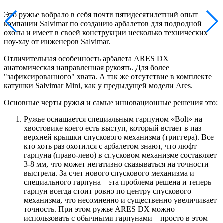
Это ружье вобрало в себя почти пятидесятилетний опыт
компании Salvimar по созданию арбалетов для подводной
охоты и имеет в своей конструкции несколько технических
ноу-хау от инженеров Salvimar.
Отличительная особенность арбалета ARES DX
анатомическая направленная рукоять. Для более
"зафиксированного" хвата. А так же отсутствие в комплекте
катушки Salvimar Mini, как у предыдущей модели Ares.
Основные черты ружья и самые инновационные решения это:
Ружье оснащается специальным гарпуном «Bolt» на
хвостовике коего есть выступ, который встает в паз
верхней крышки спускового механизма (триггера). Все
кто хоть раз охотился с арбалетом знают, что люфт
гарпуна (право-лево) в спусковом механизме составляет
3-8 мм, что может негативно сказываться на точности
выстрела. За счет нового спускового механизма и
специального гарпуна – эта проблема решена и теперь
гарпун всегда стоит ровно по центру спускового
механизма, что несомненно и существенно увеличивает
точность. При этом ружье ARES DX можно
использовать с обычными гарпунами – просто в этом