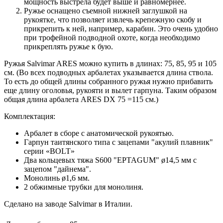
мощность выстрела будет выше и равномернее.
Ружье оснащено съемной нижней заглушкой на
рукоятке, что позволяет извлечь крепежную скобу и
прикрепить к ней, например, карабин. Это очень удобно
при трофейной подводной охоте, когда необходимо
прикреплять ружье к бую.
Ружья Salvimar ARES можно купить в длинах: 75, 85, 95 и 105
см. (Во всех подводных арбалетах указывается длина ствола.
То есть до общей длины собранного ружья нужно прибавить
еще длину оголовья, рукояти и вылет гарпуна. Таким образом
общая длина арбалета ARES DX 75 =115 см.)
Комплектация:
Арбалет в сборе с анатомической рукоятью.
Гарпун таитянского типа с зацепами "акулий плавник"
серии «BOLT»
Два кольцевых тяжа S600 "EPTAGUM" ø14,5 мм с
зацепом "дайнема".
Монолинь ø1,6 мм.
2 обжимные трубки для монолиня.
Сделано на заводе Salvimar в Италии.