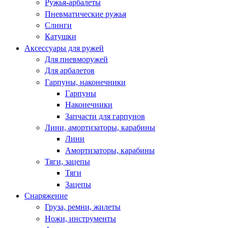
Ружья-арбалеты
Пневматические ружья
Слинги
Катушки
Аксессуары для ружей
Для пневморужей
Для арбалетов
Гарпуны, наконечники
Гарпуны
Наконечники
Запчасти для гарпунов
Лини, амортизаторы, карабины
Лини
Амортизаторы, карабины
Тяги, зацепы
Тяги
Зацепы
Снаряжение
Груза, ремни, жилеты
Ножи, инструменты