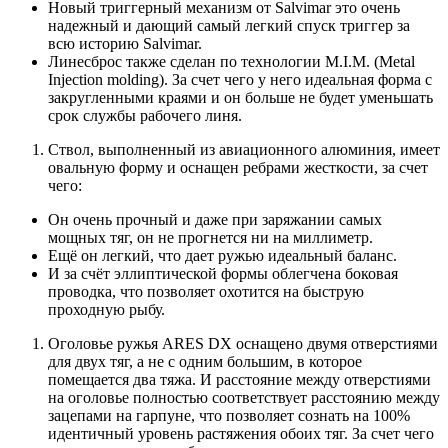
Новый триггерный механизм от Salvimar это очень
надежный и дающий самый легкий спуск триггер за
всю историю Salvimar.
Линесброс также сделан по технологии M.I.M. (Metal
Injection molding). За счет чего у него идеальная форма с
закругленными краями и он больше не будет уменьшать
срок службы рабочего линя.
Ствол, выполненный из авиационного алюминия, имеет
овальную форму и оснащен ребрами жесткости, за счет
чего:
Он очень прочный и даже при заряжании самых
мощных тяг, он не прогнется ни на миллиметр.
Ещё он легкий, что дает ружью идеальный баланс.
И за счёт эллиптической формы облегчена боковая
проводка, что позволяет охотится на быструю
проходную рыбу.
Оголовье ружья ARES DX оснащено двумя отверстиями
для двух тяг, а не с одним большим, в которое
помещается два тяжа. И расстояние между отверстиями
на оголовье полностью соответствует расстоянию между
зацепами на гарпуне, что позволяет сознать на 100%
идентичный уровень растяжения обоих тяг. За счет чего