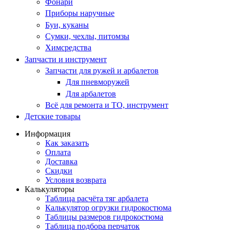
Фонари
Приборы наручные
Буи, куканы
Сумки, чехлы, питомзы
Химсредства
Запчасти и инструмент
Запчасти для ружей и арбалетов
Для пневморужей
Для арбалетов
Всё для ремонта и ТО, инструмент
Детские товары
Информация
Как заказать
Оплата
Доставка
Скидки
Условия возврата
Калькуляторы
Таблица расчёта тяг арбалета
Калькулятор огрузки гидрокостюма
Таблицы размеров гидрокостюма
Таблица подбора перчаток