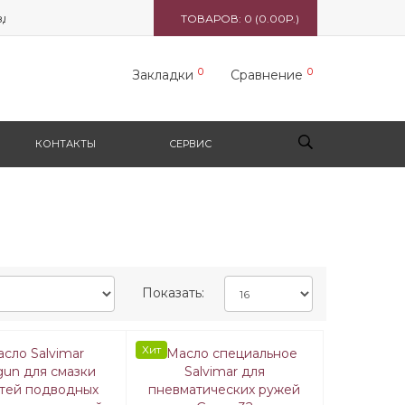
 5165 вл. 1, стр. 1, ТЦ "Формула X"
ТОВАРОВ: 0 (0.00Р.)
0
0
Закладки
Сравнение
КОНТАКТЫ
СЕРВИС
Показать:
Хит