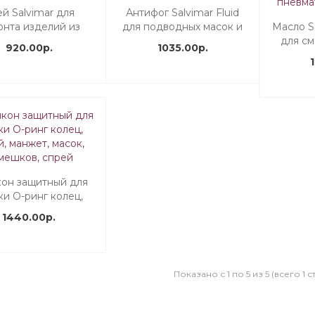
й Salvimar для
Антифог Salvimar Fluid
онта изделий из
для подводных масок и
Масло S
неопрена
очков, спрей
для см
920.00р.
1035.00р.
п
пневма
он защитный для
ки О-ринг колец,
, манжет, масок,
1440.00р.
мешков, спрей
Показано с 1 по 5 из 5 (всего 1 