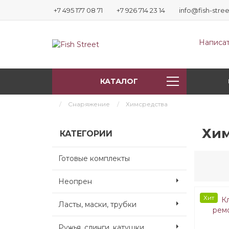
+7 495 177 08 71
+7 926 714 23 14
info@fish-stree
Написат
КАТАЛОГ
Снаряжение
Химсредства
Хим
КАТЕГОРИИ
Готовые комплекты
Неопрен
Хит
Ласты, маски, трубки
Ружья, слинги, катушки