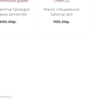
alvimar Speargun
Масло специальное
азки запчастей
Salvimar для
одводных
пневматических ружей
1090.00р.
1155.00р.
тических ружей
Green 32
страниц)