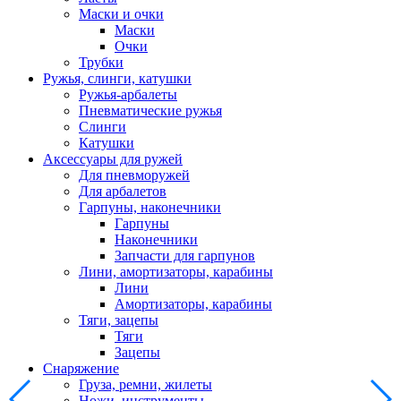
Маски и очки
Маски
Очки
Трубки
Ружья, слинги, катушки
Ружья-арбалеты
Пневматические ружья
Слинги
Катушки
Аксессуары для ружей
Для пневморужей
Для арбалетов
Гарпуны, наконечники
Гарпуны
Наконечники
Запчасти для гарпунов
Лини, амортизаторы, карабины
Лини
Амортизаторы, карабины
Тяги, зацепы
Тяги
Зацепы
Снаряжение
Груза, ремни, жилеты
Ножи, инструменты