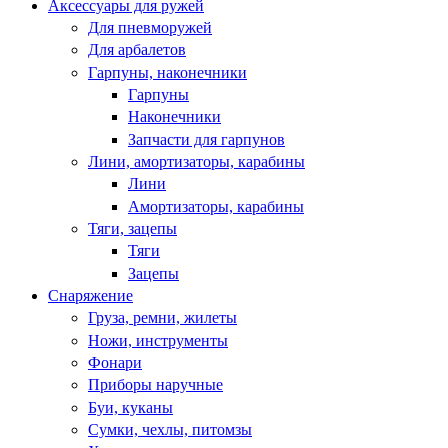
Аксессуары для ружей
Для пневморужей
Для арбалетов
Гарпуны, наконечники
Гарпуны
Наконечники
Запчасти для гарпунов
Лини, амортизаторы, карабины
Лини
Амортизаторы, карабины
Тяги, зацепы
Тяги
Зацепы
Снаряжение
Груза, ремни, жилеты
Ножи, инструменты
Фонари
Приборы наручные
Буи, куканы
Сумки, чехлы, питомзы