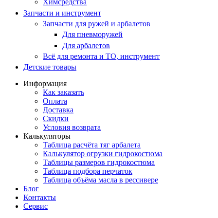
Химсредства
Запчасти и инструмент
Запчасти для ружей и арбалетов
Для пневморужей
Для арбалетов
Всё для ремонта и ТО, инструмент
Детские товары
Информация
Как заказать
Оплата
Доставка
Скидки
Условия возврата
Калькуляторы
Таблица расчёта тяг арбалета
Калькулятор огрузки гидрокостюма
Таблицы размеров гидрокостюма
Таблица подбора перчаток
Таблица объёма масла в рессивере
Блог
Контакты
Сервис