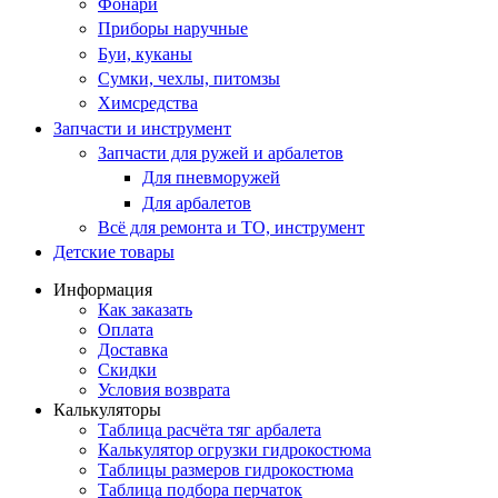
Фонари
Приборы наручные
Буи, куканы
Сумки, чехлы, питомзы
Химсредства
Запчасти и инструмент
Запчасти для ружей и арбалетов
Для пневморужей
Для арбалетов
Всё для ремонта и ТО, инструмент
Детские товары
Информация
Как заказать
Оплата
Доставка
Скидки
Условия возврата
Калькуляторы
Таблица расчёта тяг арбалета
Калькулятор огрузки гидрокостюма
Таблицы размеров гидрокостюма
Таблица подбора перчаток