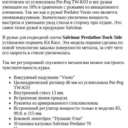
изготовлен из углеволокна Pre-Peg TW-K03 и вес ружья
уменьшен на 18% в сравнении с ружьями из авиационного
алюминия. Так же как и ружьё Predator Vuoto оно является
пневмовакуумным. Значительно увеличена мощность
выстрела и уменьшен увод ствола в сторону при отдаче. Это
самое тихое ружьё в продукции Salvimar.
В ружье для подводной охоты
Salvimar Predathor Dark Side
установлен поршень Kit Race. Эта модель поршня сделана по
новой технологии закалки поверхности металла, за счёт чего
его скорость в стволе увеличилась.
Так же регулировкой спускового механизма можно настроить
чувствительность курка.
Вакуумный надульник "Vuoto"
Цилиндрический ресивер 40 мм из углеволокна Pre-Peg
TW-K03
Внутренний ствол 13 мм.
Встроенная линия прицела
Рукоятка из армированного стекловолокна
Встроенный регулятор мощности только в моделях 85,
99.9, и 115 мм.
Боковой линесброс "Dynamic Four"
Установка катушки Salvimar Predator 70