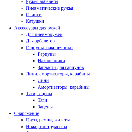
Ружья-арбалеты
Пневматические ружья
Слинги
Катушки
Аксессуары для ружей
Для пневморужей
Для арбалетов
Гарпуны, наконечники
Гарпуны
Наконечники
Запчасти для гарпунов
Лини, амортизаторы, карабины
Лини
Амортизаторы, карабины
Тяги, зацепы
Тяги
Зацепы
Снаряжение
Груза, ремни, жилеты
Ножи, инструменты