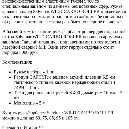
высококачественным эластичным тяжом S400 со
специальным зацепом из дайнемы без вставных сфер. Ружье
арбалет роллер Salvimar WILD CARBO ROLLER применяется
исключительно с тяжами с зацепом из дайнемы без вставных
сфер, так как вставные сферы разобьют роллерное оголовье.
В базовой комплектации ружье арбалет роллер для подводной
охоты Salvimar WILD CARBO ROLLER оснащен гарпуном с
зацепами "акулий плавник", приваренными по технологии
лазерной сварки I.M.I. Один этот гарпун отдельно стоит
порядка 5000 руб.
Комплектация:
Ружье в сборе – 1 шт.
Гарпун CAPTUR с зацепом акулий плавник 6,5 мм
таитянского типа из каленой нержавеющей стали 1-
74PH – 1 шт.
Тяжи для роллерных ружей S 400 диаметром 16 мм. - 2
шт.
Монолинь – 5 м.
Купить ружьё арбалет Salvimar WILD CARBO ROLLER
можно в длинах 60, 75, 85, 95 и 105 см.
Сделано в Италии!!!