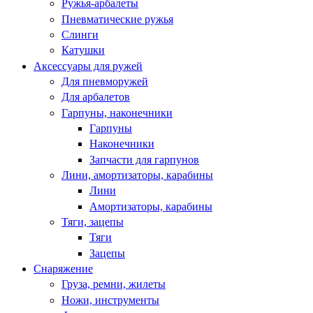
Ружья-арбалеты
Пневматические ружья
Слинги
Катушки
Аксессуары для ружей
Для пневморужей
Для арбалетов
Гарпуны, наконечники
Гарпуны
Наконечники
Запчасти для гарпунов
Лини, амортизаторы, карабины
Лини
Амортизаторы, карабины
Тяги, зацепы
Тяги
Зацепы
Снаряжение
Груза, ремни, жилеты
Ножи, инструменты