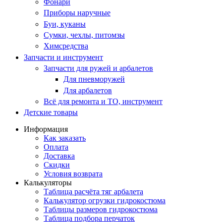
Фонари
Приборы наручные
Буи, куканы
Сумки, чехлы, питомзы
Химсредства
Запчасти и инструмент
Запчасти для ружей и арбалетов
Для пневморужей
Для арбалетов
Всё для ремонта и ТО, инструмент
Детские товары
Информация
Как заказать
Оплата
Доставка
Скидки
Условия возврата
Калькуляторы
Таблица расчёта тяг арбалета
Калькулятор огрузки гидрокостюма
Таблицы размеров гидрокостюма
Таблица подбора перчаток