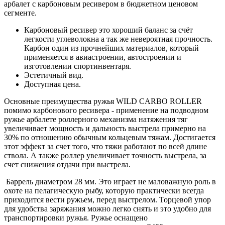
арбалет с карбоновым ресивером в бюджетном ценовом
сегменте.
Карбоновый ресивер это хороший баланс за счёт
легкости углеволокна а так же невероятная прочность.
Карбон один из прочнейших материалов, который
применяется в авиастроении, автостроении и
изготовлении спортинвентаря.
Эстетичный вид.
Доступная цена.
Основные преимущества ружья WILD CARBO ROLLER
помимо карбонового ресивера - применение на подводном
ружье арбалете роллерного механизма натяжения тяг
увеличивает мощность и дальность выстрела примерно на
30% по отношению обычным кольцевым тяжам. Достигается
этот эффект за счет того, что тяжи работают по всей длине
ствола. А также роллер увеличивает точность выстрела, за
счет снижения отдачи при выстрела.
Баррель диаметром 28 мм. Это играет не маловажную роль в
охоте на пелагическую рыбу, которую практически всегда
приходится вести ружьем, перед выстрелом. Торцевой упор
для удобства заряжания можно легко снять и это удобно для
транспортировки ружья. Ружье оснащено