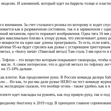
х моделях. И алюминий, который идет на баррель толще и пласти
 внимания. За счет стального ролика по которому и ходит спуск
жимается как в разряженном состоянии, так и в заряженном с од
нный механизм, просто поражает воображения. Одна тяга 16 мм да
ещен максимально близко к упору ружья, что увеличивает длину р
о мощности на один шаг длины проигрывать. То есть, если взять
lvimar 95-ка будет стрелять как ружье с устаревшим триггерным
етал, а «heavy metal» (Тяжелый метал) Там сталь 3 мм просто в 
. Тефлон – это вещество которым покрывают сковороды, чтобы н
 масле. А самое интересное, что и другой металл по тефлону ле
 на 15-18% дальше.
как влитое. Как продолжение руки. В России команда дилера Sal
али… Но как, то раз мы дали ружье HERO на тест команде журна
ы экспедиции сказали, что вообще огонь - также удобно, как и 
плекте идет накладка на рукоять, как под правую руку, так и под
водному биатлону в 2019 году. В принципе главное соревновани