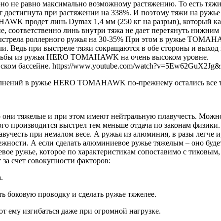
оно не равно максимально возможному растяжению. То есть тяжи
удет достигнута при растяжении на 338%. И поэтому тяжи на 
WK продет линь Dymax 1,4 мм (250 кг на разрыв), который как
е, соответственно линь внутри тяжа не дает перетянуть нижним
ела роллерного ружья на 30-35% При этом в ружье TOMAHAWK
и. Ведь при выстреле тяжи сокращаются в обе стороны и выход 
трельбы из ружья HERO TOMAHAWK на очень высоком уровне.
ском бассейне. https://www.youtube.com/watch?v=5Ew62GuX2Jg&
нений в ружье HERO TOMAHAWK по-прежнему остались все те
 они тяжелые и при этом имеют нейтральную плавучесть. Можно з
рого производится выстрел тем меньше отдача по законам физики.
вучесть при немалом весе. А ружья из алюминия, в разы легче 
жности. А если сделать алюминиевое ружье тяжелым – оно будет 
е ружье, которое по характеристикам сопоставимо с тиковым, а
 за счет совокупности факторов:
.
ь боковую проводку и сделать ружье тяжелее.
ют ему изгибаться даже при огромной нагрузке.