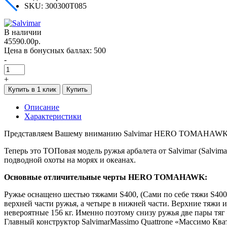
SKU:
300300T085
В наличии
45590.00р.
Цена в бонусных баллах:
500
-
+
Купить в 1 клик
Купить
Описание
Характеристики
Представляем Вашему вниманию Salvimar HERO TOMAHAWK
Теперь это ТОПовая модель ружья арбалета от Salvimar (Salvim
подводной охоты на морях и океанах.
Основные отличительные черты HERO TOMAHAWK:
Ружье оснащено шестью тяжами S400, (Сами по себе тяжи S400 
верхней части ружья, а четыре в нижней части. Верхние тяжи 
невероятные 156 кг. Именно поэтому снизу ружья две пары тяг –
Главный конструктор SalvimarMassimo Quattrone «Массимо Ква