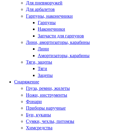
Для пневморужей
Для арбалетов
Гарпуны, наконечники
Гарпуны
Наконечники
Запчасти для гарпунов
Лини, амортизаторы, карабины
Лини
Амортизаторы, карабины
Тяги, зацепы
Тяги
Зацепы
Снаряжение
Груза, ремни, жилеты
Ножи, инструменты
Фонари
Приборы наручные
Буи, куканы
Сумки, чехлы, питомзы
Химсредства