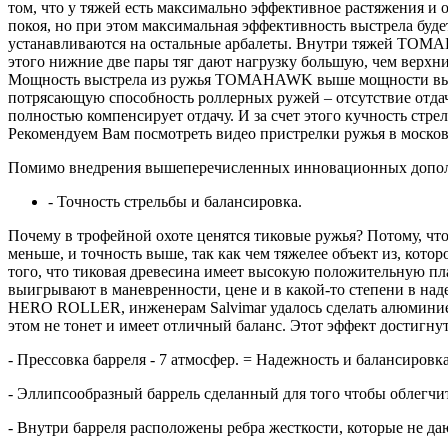
том, что у тяжей есть максимально эффективное растяжения и 
покоя, но при этом максимальная эффективность выстрела б
устанавливаются на остальные арбалеты. Внутри тяжей TOMAHA
этого нижние две пары тяг дают нагрузку большую, чем верхни
Мощность выстрела из ружья TOMAHAWK выше мощности выстр
потрясающую способность роллерных ружей – отсутствие отдач
полностью компенсирует отдачу. И за счет этого кучность с
Рекомендуем Вам посмотреть видео пристрелки ружья в москов
Помимо внедрения вышеперечисленных инновационных допол
- Точность стрельбы и балансировка.
Почему в трофейной охоте ценятся тиковые ружья? Потому, что
меньше, и точность выше, так как чем тяжелее объект из, кото
того, что тиковая древесина имеет высокую положительную пла
выигрывают в маневренности, цене и в какой-то степени в наде
HERO ROLLER, инженерам Salvimar удалось сделать алюминиево
этом не тонет и имеет отличный баланс. Этот эффект достигнут
- Прессовка барреля - 7 атмосфер. = Надежность и балансировка
- Эллипсообразный баррель сделанный для того чтобы облегчит
- Внутри барреля расположены ребра жесткости, которые не да