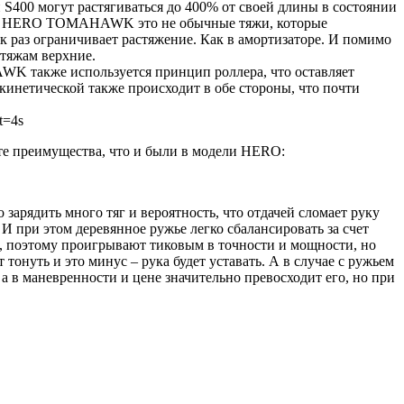
 S400 могут растягиваться до 400% от своей длины в состоянии
ружье HERO TOMAHAWK это не обычные тяжи, которые
 раз ограничивает растяжение. Как в амортизаторе. И помимо
 тяжам верхние.
 также используется принцип роллера, что оставляет
кинетической также происходит в обе стороны, что почти
t=4s
 преимущества, что и были в модели HERO:
арядить много тяг и вероятность, что отдачей сломает руку
 И при этом деревянное ружье легко сбалансировать за счет
и, поэтому проигрывают тиковым в точности и мощности, но
тонуть и это минус – рука будет уставать. А в случае с ружьем
 в маневренности и цене значительно превосходит его, но при