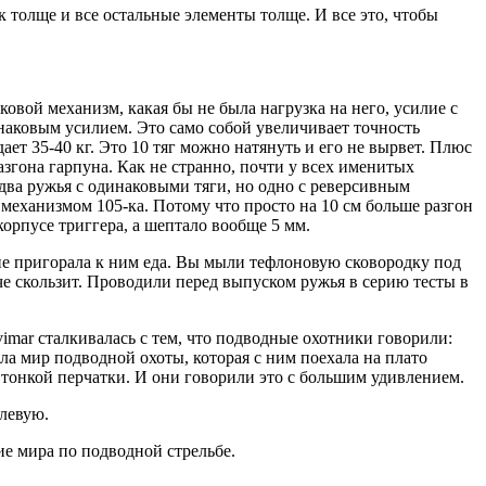
к толще и все остальные элементы толще. И все это, чтобы
овой механизм, какая бы не была нагрузка на него, усилие с
инаковым усилием. Это само собой увеличивает точность
ет 35-40 кг. Это 10 тяг можно натянуть и его не вырвет. Плюс
азгона гарпуна. Как не странно, почти у всех именитых
 два ружья с одинаковыми тяги, но одно с реверсивным
 механизмом 105-ка. Потому что просто на 10 см больше разгон
корпусе триггера, а шептало вообще 5 мм.
е пригорала к ним еда. Вы мыли тефлоновую сковородку под
гче скользит. Проводили перед выпуском ружья в серию тесты в
vimar сталкивалась с тем, что подводные охотники говорили:
ла мир подводной охоты, которая с ним поехала на плато
в тонкой перчатки. И они говорили это с большим удивлением.
 левую.
е мира по подводной стрельбе.