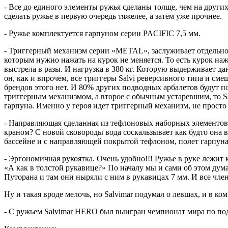
- Все до единого элементы ружья сделаны толще, чем на други
сделать ружье в первую очередь тяжелее, а затем уже прочнее.
- Ружье комплектуется гарпуном серии PACIFIC 7,5 мм.
- Триггерный механизм серии «METAL», заслуживает отдельного
которым нужно нажать на курок не меняется. То есть курок на
выстрела в разы. И нагрузка в 380 кг. Которую выдерживает да
он, как и впрочем, все триггеры Salvi реверсивного типа и см
брендов этого нет. И 80% других подводных арбалетов будут п
триггерным механизмом, а второе с обычным устаревшим, то Sa
гарпуна. Именно у героя идет триггерный механизм, не просто м
- Направляющая сделанная из тефлоновых наборных элементов
краном? С новой сковороды вода соскальзывает как будто она в
бассейне и с направляющей покрытой тефлоном, полет гарпуна
- Эргономичная рукоятка. Очень удобно!!! Ружье в руке лежит 
«А как в толстой рукавице?» По началу мы и сами об этом дум
Путорана и там они ныряли с ним в рукавицах 7 мм. И все член
Ну и такая вроде мелочь, но Salvimar подумал о левшах, и в ком
- С ружьем Salvimar HERO был выигран чемпионат мира по под