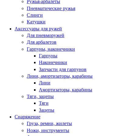
Ружья-арбалеты
Пневматические ружья
Слинги
Катушки
Аксессуары для ружей
Для пневморужей
Для арбалетов
Гарпуны, наконечники
Гарпуны
Наконечники
Запчасти для гарпунов
Лини, амортизаторы, карабины
Лини
Амортизаторы, карабины
Тяги, зацепы
Тяги
Зацепы
Снаряжение
Груза, ремни, жилеты
Ножи, инструменты