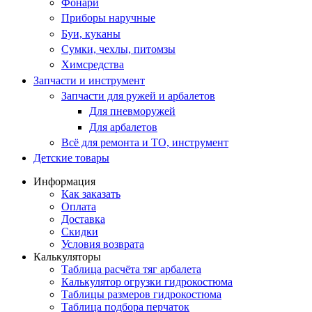
Фонари
Приборы наручные
Буи, куканы
Сумки, чехлы, питомзы
Химсредства
Запчасти и инструмент
Запчасти для ружей и арбалетов
Для пневморужей
Для арбалетов
Всё для ремонта и ТО, инструмент
Детские товары
Информация
Как заказать
Оплата
Доставка
Скидки
Условия возврата
Калькуляторы
Таблица расчёта тяг арбалета
Калькулятор огрузки гидрокостюма
Таблицы размеров гидрокостюма
Таблица подбора перчаток