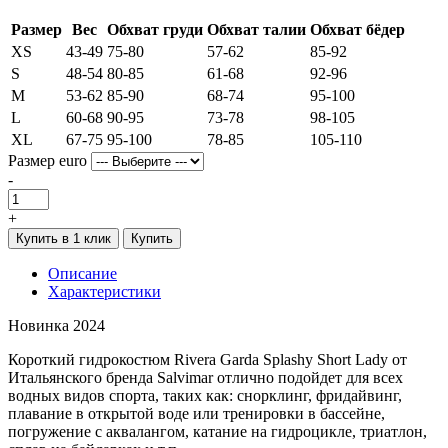
Размер
Вес
Обхват груди
Обхват талии
Обхват бёдер
XS
43-49
75-80
57-62
85-92
S
48-54
80-85
61-68
92-96
M
53-62
85-90
68-74
95-100
L
60-68
90-95
73-78
98-105
XL
67-75
95-100
78-85
105-110
Размер euro
-
+
Купить в 1 клик
Купить
Описание
Характеристики
Новинка 2024
Короткий гидрокостюм Rivera Garda Splashy Short Lady от
Итальянского бренда Salvimar отлично подойдет для всех
водных видов спорта, таких как: снорклинг, фридайвинг,
плавание в открытой воде или тренировки в бассейне,
погружение с аквалангом, катание на гидроцикле, триатлон,