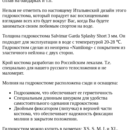
сплав на байдарках и т.п.
Нельзя не отметить по настоящему Итальянский дизайн этого
гидрокостюма, который порадует вас восхищенными
взглядами всех кто будет вокруг Вас, когда Вы будете
заниматься своим любимым спортом на воде.
Толщина гидрокостюма Salvimar Garda Splashy Short 3 мм. Он
подходит для эксплуатации в воде с температурой 20-28 ℃.
Гидрокостюм сделан из неопрена «Namliong» с покрытием из
эластичного нейлона с двух сторон.
Крой костюма разработан по Российским лекалам. Т.е.
специально для нашего русского телосложения и не
маломерят.
Молния на гидрокостюме расположена сзади и оснащена:
Гидрозамком, что обеспечивает ее герметичность
Специальным длинным шнурком для удобства
самостоятельного одевания гидрокостюма
Двойным фиксатором (липучка) в верхней части
костюма, что обеспечивает надежность фиксации
молнии в закрытом положении.
Гидрокостюм можно купить в размерах: XS, S, M, L и XL.