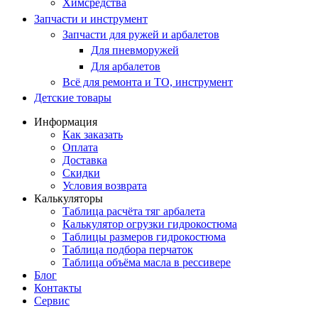
Химсредства
Запчасти и инструмент
Запчасти для ружей и арбалетов
Для пневморужей
Для арбалетов
Всё для ремонта и ТО, инструмент
Детские товары
Информация
Как заказать
Оплата
Доставка
Скидки
Условия возврата
Калькуляторы
Таблица расчёта тяг арбалета
Калькулятор огрузки гидрокостюма
Таблицы размеров гидрокостюма
Таблица подбора перчаток
Таблица объёма масла в рессивере
Блог
Контакты
Сервис