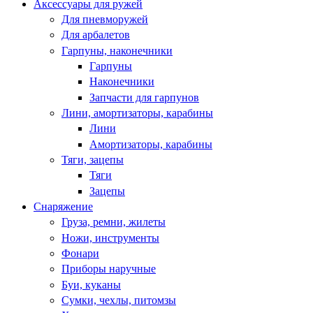
Аксессуары для ружей
Для пневморужей
Для арбалетов
Гарпуны, наконечники
Гарпуны
Наконечники
Запчасти для гарпунов
Лини, амортизаторы, карабины
Лини
Амортизаторы, карабины
Тяги, зацепы
Тяги
Зацепы
Снаряжение
Груза, ремни, жилеты
Ножи, инструменты
Фонари
Приборы наручные
Буи, куканы
Сумки, чехлы, питомзы