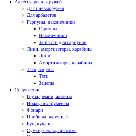
Аксессуары для ружей
Для пневморужей
Для арбалетов
Гарпуны, наконечники
Гарпуны
Наконечники
Запчасти для гарпунов
Лини, амортизаторы, карабины
Лини
Амортизаторы, карабины
Тяги, зацепы
Тяги
Зацепы
Снаряжение
Груза, ремни, жилеты
Ножи, инструменты
Фонари
Приборы наручные
Буи, куканы
Сумки, чехлы, питомзы