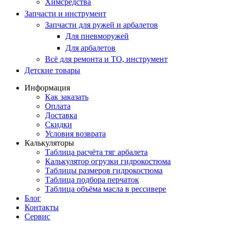
Химсредства
Запчасти и инструмент
Запчасти для ружей и арбалетов
Для пневморужей
Для арбалетов
Всё для ремонта и ТО, инструмент
Детские товары
Информация
Как заказать
Оплата
Доставка
Скидки
Условия возврата
Калькуляторы
Таблица расчёта тяг арбалета
Калькулятор огрузки гидрокостюма
Таблицы размеров гидрокостюма
Таблица подбора перчаток
Таблица объёма масла в рессивере
Блог
Контакты
Сервис