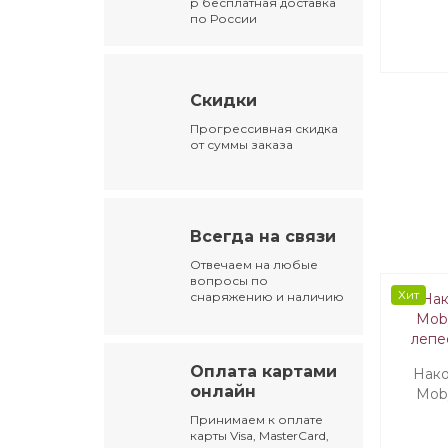
р бесплатная доставка
2 леп
по России
Скидки
Прогрессивная скидка
от суммы заказа
Всегда на связи
Отвечаем на любые
вопросы по
Хит
снаряжению и наличию
Оплата картами
Нако
онлайн
Moby
лепе
Принимаем к оплате
карты Visa, MasterCard,