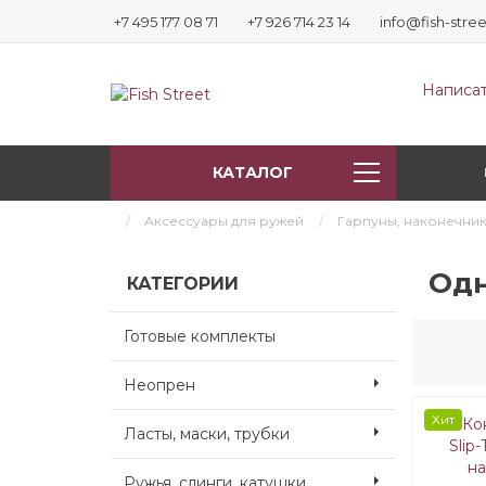
+7 495 177 08 71
+7 926 714 23 14
info@fish-stree
Написат
КАТАЛОГ
Аксессуары для ружей
Гарпуны, наконечни
Од
КАТЕГОРИИ
Готовые комплекты
Неопрен
Хит
Ласты, маски, трубки
Ружья, слинги, катушки