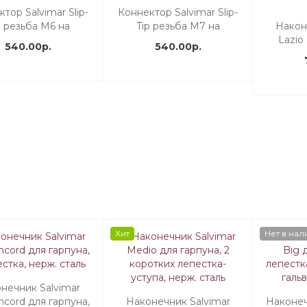
тор Salvimar Slip-
Коннектор Salvimar Slip-
p резьба М6 на
Tip резьба М7 на
Након
конечник 5/16
наконечник 5/16
Lazio
540.00р.
540.00р.
лепестк
Хит
Нет в нал
нечник Salvimar
ncord для гарпуна,
Наконечник Salvimar
Наконеч