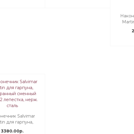
Након
Marti
трёхг
лепест
нечник Salvimar
tin для гарпуна,
гранный сменный
3380.00р.