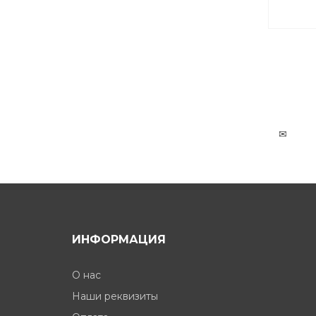
боёк,
✉
ИНФОРМАЦИЯ
О нас
Наши реквизиты