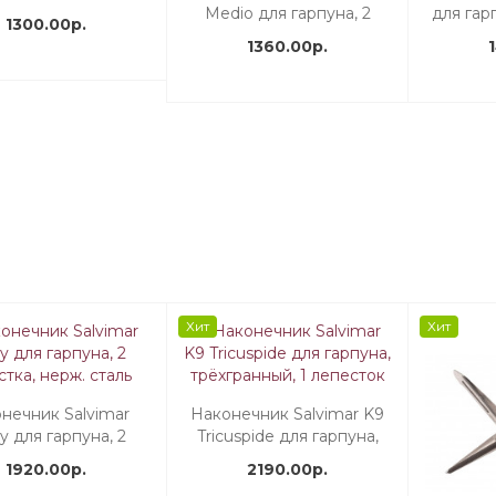
естка, нерж. сталь
Medio для гарпуна, 2
для гар
1300.00р.
коротких лепестка-
см
1360.00р.
уступа, нерж. сталь
галь
Хит
Хит
нечник Salvimar
Наконечник Salvimar K9
 для гарпуна, 2
Tricuspide для гарпуна,
стка, нерж. сталь
трёхгранный, 1 лепесток
1920.00р.
2190.00р.