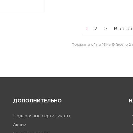
 2 лепестка, нерж.
сталь
1
2
>
В коне
Показано с 1 по 16 из 19 (всего 2
ДОПОЛНИТЕЛЬНО
Н
Подарочные сертификаты
Акции