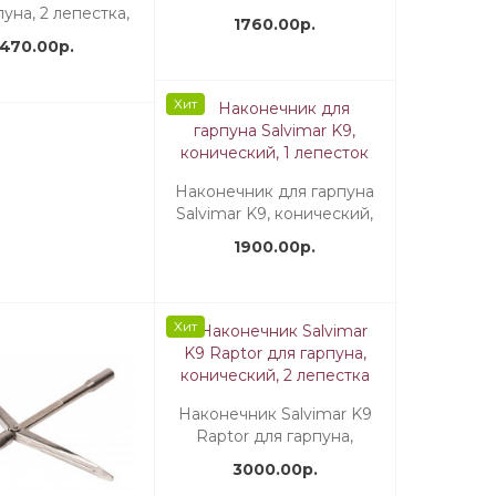
пуна, 2 лепестка,
лепестка, нерж. сталь
1760.00р.
енный боёк,
1470.00р.
ванизир. сталь
Хит
Наконечник для гарпуна
Salvimar K9, конический,
1 лепесток
1900.00р.
Хит
Наконечник Salvimar K9
Raptor для гарпуна,
конический, 2 лепестка
3000.00р.