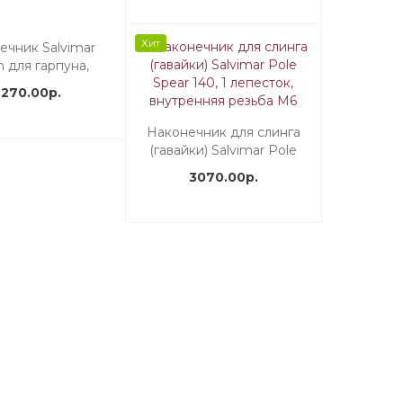
Хит
ечник Salvimar
n для гарпуна,
ранный боёк, 2
2270.00р.
ка, нерж. сталь
Наконечник для слинга
(гавайки) Salvimar Pole
Spear 140, 1 лепесток,
3070.00р.
внутренняя резьба М6