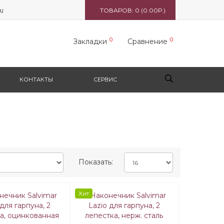
 5165 вл. 1, стр. 1, ТЦ "Формула X"
ТОВАРОВ: 0 (0.00Р.)
0
0
Закладки
Сравнение
КОНТАКТЫ
СЕРВИС
Показать:
Хит