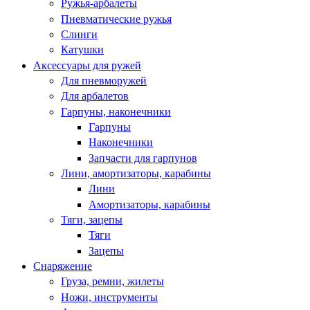
Ружья-арбалеты
Пневматические ружья
Слинги
Катушки
Аксессуары для ружей
Для пневморужей
Для арбалетов
Гарпуны, наконечники
Гарпуны
Наконечники
Запчасти для гарпунов
Лини, амортизаторы, карабины
Лини
Амортизаторы, карабины
Тяги, зацепы
Тяги
Зацепы
Снаряжение
Груза, ремни, жилеты
Ножи, инструменты