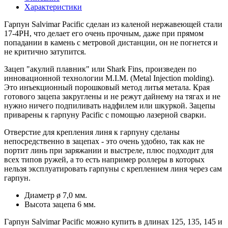
Характеристики
Гарпун Salvimar Pacific сделан из каленой нержавеющей стали
17-4PH, что делает его очень прочным, даже при прямом
попадании в камень с метровой дистанции, он не погнется и
не критично затупится.
Зацеп "акулий плавник" или Shark Fins, произведен по
инновационной технологии M.I.M. (Metal Injection molding).
Это инъекционный порошковый метод литья метала. Края
готового зацепа закруглены и не режут дайнему на тягах и не
нужно ничего подпиливать надфилем или шкуркой. Зацепы
приварены к гарпуну Pacific с помощью лазерной сварки.
Отверстие для крепления линя к гарпуну сделаны
непосредственно в зацепах - это очень удобно, так как не
портит линь при заряжании и выстреле, плюс подходит для
всех типов ружей, а то есть например роллеры в которых
нельзя эксплуатировать гарпуны с креплением линя через сам
гарпун.
Диаметр ø 7,0 мм.
Высота зацепа 6 мм.
Гарпун Salvimar Pacific можно купить в длинах 125, 135, 145 и