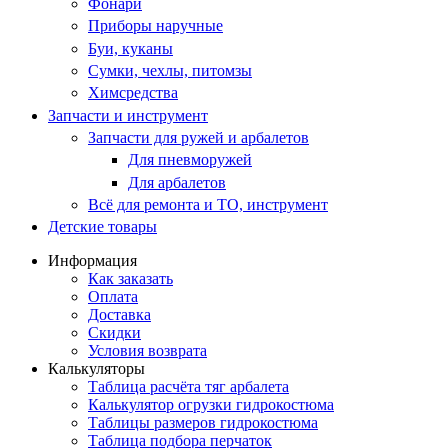
Фонари
Приборы наручные
Буи, куканы
Сумки, чехлы, питомзы
Химсредства
Запчасти и инструмент
Запчасти для ружей и арбалетов
Для пневморужей
Для арбалетов
Всё для ремонта и ТО, инструмент
Детские товары
Информация
Как заказать
Оплата
Доставка
Скидки
Условия возврата
Калькуляторы
Таблица расчёта тяг арбалета
Калькулятор огрузки гидрокостюма
Таблицы размеров гидрокостюма
Таблица подбора перчаток