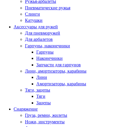
Ружья-арбалеты
Пневматические ружья
Слинги
Катушки
Аксессуары для ружей
Для пневморужей
Для арбалетов
Гарпуны, наконечники
Гарпуны
Наконечники
Запчасти для гарпунов
Лини, амортизаторы, карабины
Лини
Амортизаторы, карабины
Тяги, зацепы
Тяги
Зацепы
Снаряжение
Груза, ремни, жилеты
Ножи, инструменты