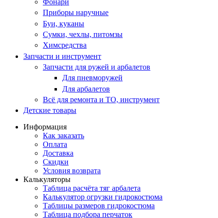
Фонари
Приборы наручные
Буи, куканы
Сумки, чехлы, питомзы
Химсредства
Запчасти и инструмент
Запчасти для ружей и арбалетов
Для пневморужей
Для арбалетов
Всё для ремонта и ТО, инструмент
Детские товары
Информация
Как заказать
Оплата
Доставка
Скидки
Условия возврата
Калькуляторы
Таблица расчёта тяг арбалета
Калькулятор огрузки гидрокостюма
Таблицы размеров гидрокостюма
Таблица подбора перчаток