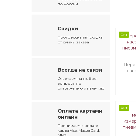
по России
Скидки
Хит
Прогрессивная скидка
от суммы заказа
Пере
Всегда на связи
насо
пневм
Отвечаем на любые
вопросы по
снаряжению и наличию
Хит
Оплата картами
онлайн
Принимаем к оплате
карты Visa, MasterCard,
МИР