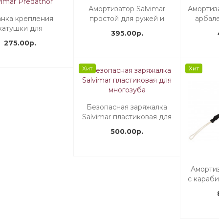
Амортизатор Salvimar
Амортиз
нка крепления
простой для ружей и
арбал
катушки для
арбалетов
бе
395.00р.
атических ружей
275.00р.
vimar Predathor
Хит
Хит
Безопасная заряжалка
Salvimar пластиковая для
многозуба
500.00р.
Аморти
с караб
для ру