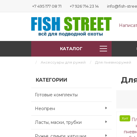
+7 495 177 08 71
+7 926 714 23 14
info@fish-stree
Написат
КАТАЛОГ
Аксессуары для ружей
Для пневморужей
Для
КАТЕГОРИИ
Готовые комплекты
Неопрен
Хит
Ласты, маски, трубки
Ружья, слинги, катушки