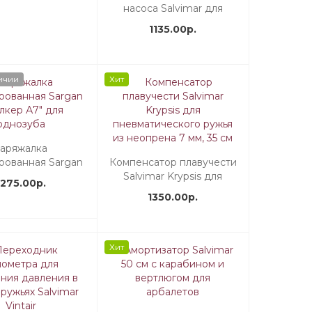
насоса Salvimar для
пневматического ружья
1135.00р.
Cressi
ичии
Хит
аряжалка
рованная Sargan
Компенсатор плавучести
лкер А7" для
Salvimar Krypsis для
1275.00р.
однозуба
пневматического ружья
1350.00р.
из неопрена 7 мм, 35 см
Хит