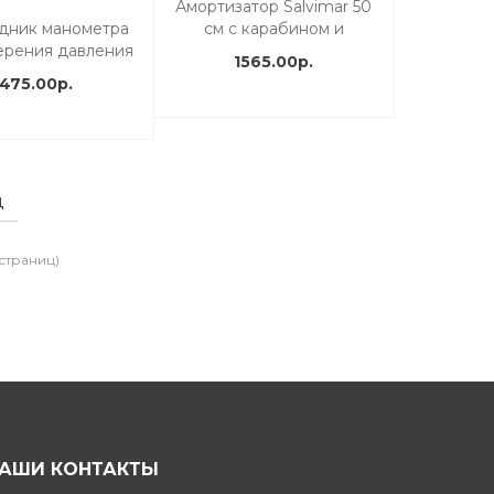
Амортизатор Salvimar 50
дник манометра
см с карабином и
ерения давления
вертлюгом для
1565.00р.
оружьях Salvimar
арбалетов
1475.00р.
Vintair
ц
 страниц)
АШИ КОНТАКТЫ