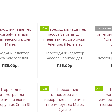
Хит
Нет в нал
ходник (адаптер)
Переходник (адаптер)
З
са Salvimar для
насоса Salvimar для
интегри
атического ружья
пневматического ружья
"Ста
1135.00р.
1135.00р.
Mares
Pelengas (Пеленгас)
Хит
Хит