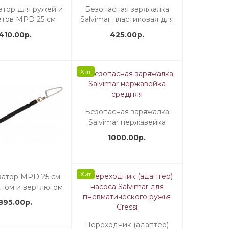
атор для ружей и
Безопасная заряжалка
етов MPD 25 см
Salvimar пластиковая для
з карабина
однозуба
410.00р.
425.00р.
Хит
Безопасная заряжалка
Salvimar нержавейка
средняя
1000.00р.
Хит
затор MPD 25 см
ином и вертлюгом
жей и арбалетов
895.00р.
Переходник (адаптер)