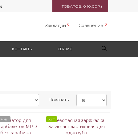
 5165 вл. 1, стр. 1, ТЦ "Формула X"
ТОВАРОВ: 0 (0.00Р.)
0
0
Закладки
Сравнение
КОНТАКТЫ
СЕРВИС
Показать:
ичии
Хит