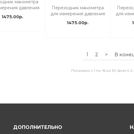
одник манометра
мерения давления
Переходник манометра
Перехо
моружьях Cressi SL
для измерения давления
для изм
1475.00р.
в пневморужьях Mares
в пневм
1475.00р.
Cyrano
1
2
>
В коне
Показано с 1 по 16 из 30 (всего 2
ДОПОЛНИТЕЛЬНО
Н