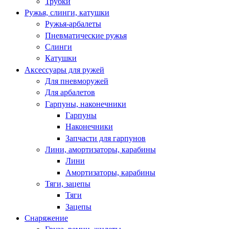
Трубки
Ружья, слинги, катушки
Ружья-арбалеты
Пневматические ружья
Слинги
Катушки
Аксессуары для ружей
Для пневморужей
Для арбалетов
Гарпуны, наконечники
Гарпуны
Наконечники
Запчасти для гарпунов
Лини, амортизаторы, карабины
Лини
Амортизаторы, карабины
Тяги, зацепы
Тяги
Зацепы
Снаряжение