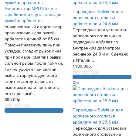
Амортизатор MPD 25 см с
Переходник Salvimar для
карабином и вертлюгом для
роллерного оголовья
ружей и арбалетов
арбалета на ø 24,8 мм
Универсальный амортизатор
Переходник для установки
предназначен для ружей-
роллерного оголовья на
арбалетов длиной от 85 см.
подводный арбалет со
Поможет натянуть линь при
внутренним диаметром
укладке, сгладит рывок линя
ресивера 24,8 мм. Сделано
при промахе, смягчит рывки
в Италии...
сильной рыбы после поимки.
1100.00р.
Так же удобен при снятии
рыбы с гарпуна, для этого
стоит отстегнуть линь от
Хит
амортизатора и протащить
его через рыб..
895.00р.
Переходник Salvimar для
роллерного оголовья
арбалета на ø 25,5 мм
Переходник для установки
роллерного оголовья на