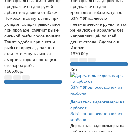
Универсальный амортизатор
Универсальный держатель
предназначен для ружей-
предназначен для
арбалетов длиной от 85 см.
крепления любых катушек
Поможет натянуть линь при
Salvimar на любые
укладке, сгладит рывок линя
пневматические ружья, а так
при промахе, смягчит рывки
же на любые арбалеты без
сильной рыбы после поимки.
направляющей по всей
Так же удобен при снятии
длине ствола. Сделано в
рыбы с гарпуна, для этого
Италии...
стоит отстегнуть линь от
1670.00р.
амортизатора и протащить
его через рыб..
Хит
1565.00р.
Держатель видеокамеры на
арбалет
Salvimar,односоставной из
карбона
Держатель видеокамеры на
арбалет выполнен из