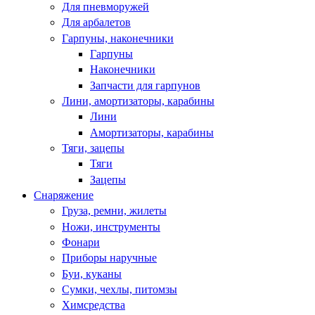
Для пневморужей
Для арбалетов
Гарпуны, наконечники
Гарпуны
Наконечники
Запчасти для гарпунов
Лини, амортизаторы, карабины
Лини
Амортизаторы, карабины
Тяги, зацепы
Тяги
Зацепы
Снаряжение
Груза, ремни, жилеты
Ножи, инструменты
Фонари
Приборы наручные
Буи, куканы
Сумки, чехлы, питомзы
Химсредства