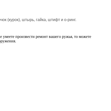
к (курок), штырь, гайка, штифт и о-ринг.
е умеете произвести ремонт вашего ружья, то можете
оружения.
Ш
1