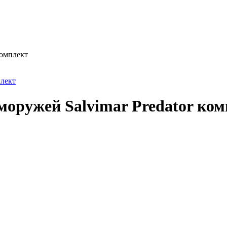
комплект
моружей Salvimar Predator ко