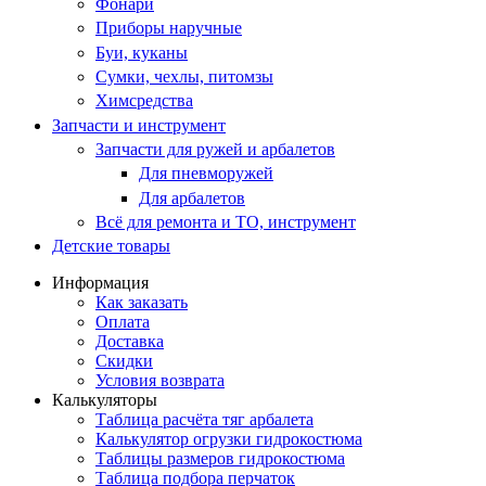
Фонари
Приборы наручные
Буи, куканы
Сумки, чехлы, питомзы
Химсредства
Запчасти и инструмент
Запчасти для ружей и арбалетов
Для пневморужей
Для арбалетов
Всё для ремонта и ТО, инструмент
Детские товары
Информация
Как заказать
Оплата
Доставка
Скидки
Условия возврата
Калькуляторы
Таблица расчёта тяг арбалета
Калькулятор огрузки гидрокостюма
Таблицы размеров гидрокостюма
Таблица подбора перчаток