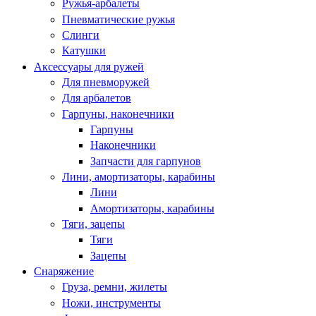
Ружья-арбалеты
Пневматические ружья
Слинги
Катушки
Аксессуары для ружей
Для пневморужей
Для арбалетов
Гарпуны, наконечники
Гарпуны
Наконечники
Запчасти для гарпунов
Лини, амортизаторы, карабины
Лини
Амортизаторы, карабины
Тяги, зацепы
Тяги
Зацепы
Снаряжение
Груза, ремни, жилеты
Ножи, инструменты