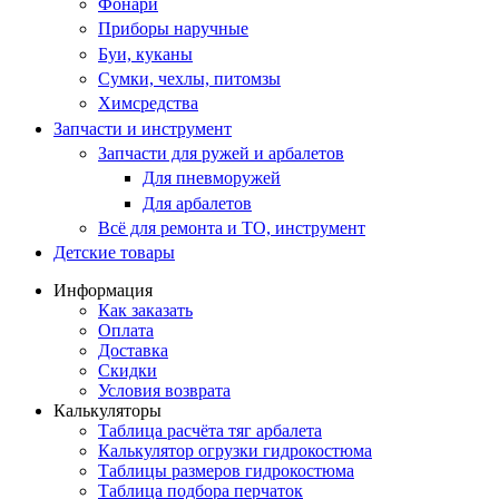
Фонари
Приборы наручные
Буи, куканы
Сумки, чехлы, питомзы
Химсредства
Запчасти и инструмент
Запчасти для ружей и арбалетов
Для пневморужей
Для арбалетов
Всё для ремонта и ТО, инструмент
Детские товары
Информация
Как заказать
Оплата
Доставка
Скидки
Условия возврата
Калькуляторы
Таблица расчёта тяг арбалета
Калькулятор огрузки гидрокостюма
Таблицы размеров гидрокостюма
Таблица подбора перчаток