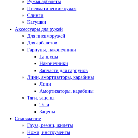
Ружья-арбалеты
Пневматические ружья
Слинги
Катушки
Аксессуары для ружей
Для пневморужей
Для арбалетов
Гарпуны, наконечники
Гарпуны
Наконечники
Запчасти для гарпунов
Лини, амортизаторы, карабины
Лини
Амортизаторы, карабины
Тяги, зацепы
Тяги
Зацепы
Снаряжение
Груза, ремни, жилеты
Ножи, инструменты