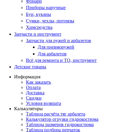
Фонари
Приборы наручные
Буи, куканы
Сумки, чехлы, питомзы
Химсредства
Запчасти и инструмент
Запчасти для ружей и арбалетов
Для пневморужей
Для арбалетов
Всё для ремонта и ТО, инструмент
Детские товары
Информация
Как заказать
Оплата
Доставка
Скидки
Условия возврата
Калькуляторы
Таблица расчёта тяг арбалета
Калькулятор огрузки гидрокостюма
Таблицы размеров гидрокостюма
Таблица подбора перчаток