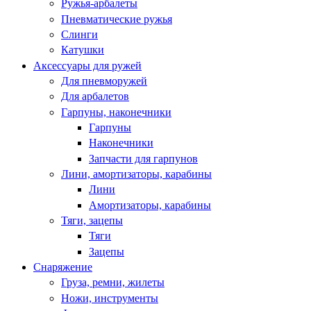
Ружья-арбалеты
Пневматические ружья
Слинги
Катушки
Аксессуары для ружей
Для пневморужей
Для арбалетов
Гарпуны, наконечники
Гарпуны
Наконечники
Запчасти для гарпунов
Лини, амортизаторы, карабины
Лини
Амортизаторы, карабины
Тяги, зацепы
Тяги
Зацепы
Снаряжение
Груза, ремни, жилеты
Ножи, инструменты