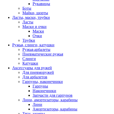
Рукавицы
Боты
Майки, шорты
Ласты, маски, трубки
Ласты
Маски и очки
Маски
Очки
Трубки
Ружья, слинги, катушки
Ружья-арбалеты
Пневматические ружья
Слинги
Катушки
Аксессуары для ружей
Для пневморужей
Для арбалетов
Гарпуны, наконечники
Гарпуны
Наконечники
Запчасти для гарпунов
Лини, амортизаторы, карабины
Лини
Амортизаторы, карабины
Тяги, зацепы