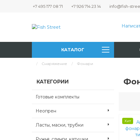
+7 495 177 08 71
+7 926 714 23 14
info@fish-stree
Написат
КАТАЛОГ
Снаряжение
Фонари
Фо
КАТЕГОРИИ
Готовые комплекты
Неопрен
Хит
Ласты, маски, трубки
Ружья, слинги, катушки