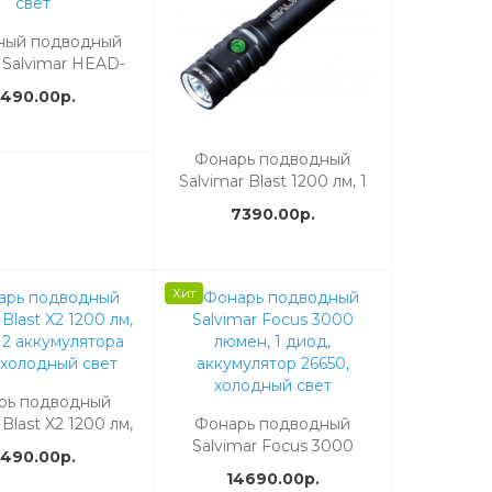
ный подводный
 Salvimar HEAD-
00 Лм, холодный
490.00р.
свет
Фонарь подводный
Salvimar Blast 1200 лм, 1
диод, 1 аккумулятор
7390.00р.
18650, тёплый свет
Хит
рь подводный
 Blast X2 1200 лм,
Фонарь подводный
 2 аккумулятора
Salvimar Focus 3000
490.00р.
 холодный свет
люмен, 1 диод,
14690.00р.
аккумулятор 26650,