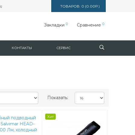
 5165 вл. 1, стр. 1, ТЦ "Формула X"
ТОВАРОВ: 0 (0.00Р.)
0
0
Закладки
Сравнение
КОНТАКТЫ
СЕРВИС
Показать:
Хит