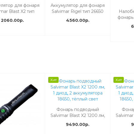
улятор для фонаря
Аккумулятор для фонаря
imar Blast X2 тип
Salvimar Rigel тип 26650
Налоб
18650 х2 шт
х2 шт
фонарь
2060.00р.
4560.00р.
LAMP 14
6
Хит
Хит
Фонарь подводный
Фона
Salvimar Blast X2 1200 лм,
Salvimar
1 диод, 2 аккумулятора
1 диод,
9490.00р.
9
18650, тёплый свет
18650,