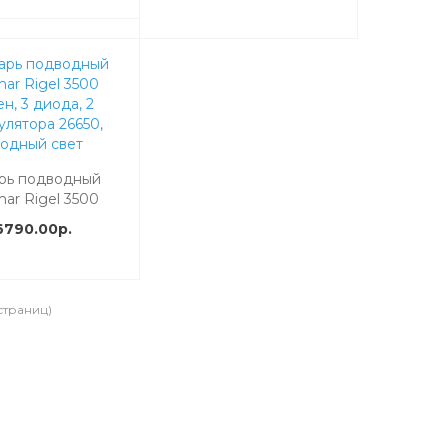
холодный свет
рь подводный
mar Rigel 3500
н, 3 диода, 2
6790.00р.
улятора 26650,
лодный свет
 страниц)