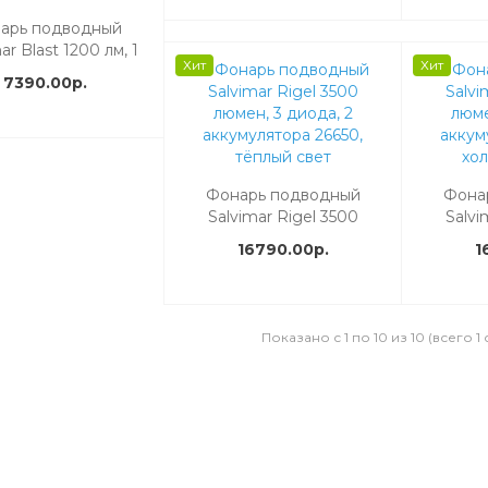
арь подводный
ar Blast 1200 лм, 1
Хит
Хит
, 1 аккумулятор
7390.00р.
0, холодный свет
Фонарь подводный
Фона
Salvimar Rigel 3500
Salvi
люмен, 3 диода, 2
люме
16790.00р.
1
аккумулятора 26650,
аккум
тёплый свет
хо
Показано с 1 по 10 из 10 (всего 1