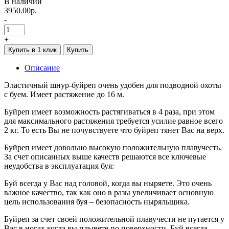
В наличии
3950.00р.
-
+
Купить в 1 клик
Купить
Описание
Эластичный шнур-буйреп очень удобен для подводной охоты
с буем. Имеет растяжение до 16 м.
Буйреп имеет возможность растягиваться в 4 раза, при этом
для максимального растяжения требуется усилие равное всего
2 кг. То есть Вы не почувствуете что буйреп тянет Вас на верх.
Буйреп имеет довольно высокую положительную плавучесть.
За счет описанных выше качеств решаются все ключевые
неудобства в эксплуатация буя:
Буй всегда у Вас над головой, когда вы ныряете. Это очень
важное качество, так как оно в разы увеличивает основную
цель использования буя – безопасность ныряльщика.
Буйреп за счет своей положительной плавучести не путается у
Вас в ногах когда вы плывете по поверхности. Буй всегда