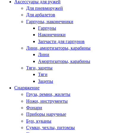
Аксессуары для ружей
Для пневморужей
Для арбалетов
Гарпуны, наконечники
Гарпуны
Наконечники
Запчасти для гарпунов
Лини, амортизаторы, карабины
Лини
Амортизаторы, карабины
Тяги, зацепы
Тяги
Зацепы
Снаряжение
Груза, ремни, жилеты
Ножи, инструменты
Фонари
Приборы наручные
Буи, куканы
Сумки, чехлы, питомзы