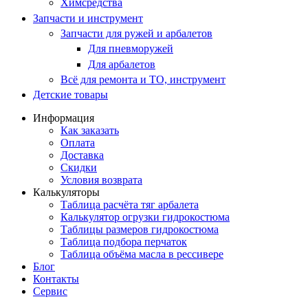
Химсредства
Запчасти и инструмент
Запчасти для ружей и арбалетов
Для пневморужей
Для арбалетов
Всё для ремонта и ТО, инструмент
Детские товары
Информация
Как заказать
Оплата
Доставка
Скидки
Условия возврата
Калькуляторы
Таблица расчёта тяг арбалета
Калькулятор огрузки гидрокостюма
Таблицы размеров гидрокостюма
Таблица подбора перчаток
Таблица объёма масла в рессивере
Блог
Контакты
Сервис