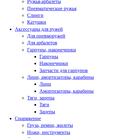
Ружья-арбалеты
Пневматические ружья
Слинги
Катушки
Аксессуары для ружей
Для пневморужей
Для арбалетов
Гарпуны, наконечники
Гарпуны
Наконечники
Запчасти для гарпунов
Лини, амортизаторы, карабины
Лини
Амортизаторы, карабины
Тяги, зацепы
Тяги
Зацепы
Снаряжение
Груза, ремни, жилеты
Ножи, инструменты