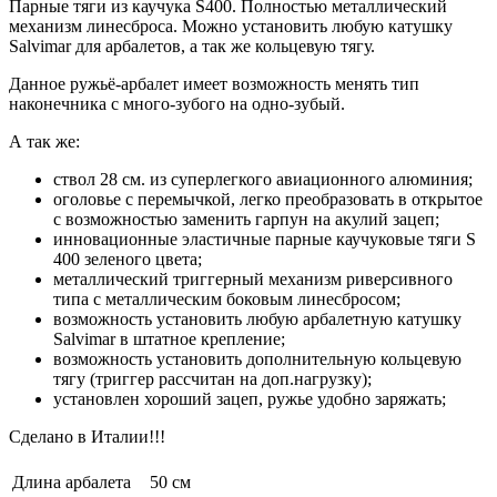
Парные тяги из каучука S400. Полностью металлический
механизм линесброса. Можно установить любую катушку
Salvimar для арбалетов, а так же кольцевую тягу.
Данное ружьё-арбалет имеет возможность менять тип
наконечника с много-зубого на одно-зубый.
А так же:
ствол 28 см. из суперлегкого авиационного алюминия;
оголовье с перемычкой, легко преобразовать в открытое
с возможностью заменить гарпун на акулий зацеп;
инновационные эластичные парные каучуковые тяги S
400 зеленого цвета;
металлический триггерный механизм риверсивного
типа с металлическим боковым линесбросом;
возможность установить любую арбалетную катушку
Salvimar в штатное крепление;
возможность установить дополнительную кольцевую
тягу (триггер рассчитан на доп.нагрузку);
установлен хороший зацеп, ружье удобно заряжать;
Сделано в Италии!!!
Длина арбалета
50 см