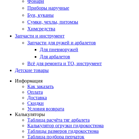
Фонари
Приборы наручные
Буи, куканы
Сумки, чехлы, питомзы
Химсредства
Запчасти и инструмент
Запчасти для ружей и арбалетов
Для пневморужей
Для арбалетов
Всё для ремонта и ТО, инструмент
Детские товары
Информация
Как заказать
Оплата
Доставка
Скидки
Условия возврата
Калькуляторы
Таблица расчёта тяг арбалета
Калькулятор огрузки гидрокостюма
Таблицы размеров гидрокостюма
Таблица подбора перчаток