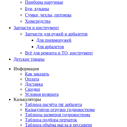
Приборы наручные
Буи, куканы
Сумки, чехлы, питомзы
Химсредства
Запчасти и инструмент
Запчасти для ружей и арбалетов
Для пневморужей
Для арбалетов
Всё для ремонта и ТО, инструмент
Детские товары
Информация
Как заказать
Оплата
Доставка
Скидки
Условия возврата
Калькуляторы
Таблица расчёта тяг арбалета
Калькулятор огрузки гидрокостюма
Таблицы размеров гидрокостюма
Таблица подбора перчаток
Таблица объёма масла в рессивере