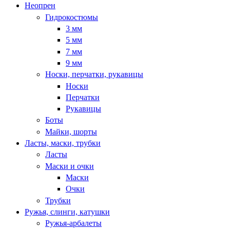
Неопрен
Гидрокостюмы
3 мм
5 мм
7 мм
9 мм
Носки, перчатки, рукавицы
Носки
Перчатки
Рукавицы
Боты
Майки, шорты
Ласты, маски, трубки
Ласты
Маски и очки
Маски
Очки
Трубки
Ружья, слинги, катушки
Ружья-арбалеты