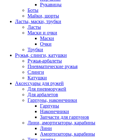
Рукавицы
Боты
Майки, шорты
Ласты, маски, трубки
Ласты
Маски и очки
Маски
Очки
Трубки
Ружья, слинги, катушки
Ружья-арбалеты
Пневматические ружья
Слинги
Катушки
Аксессуары для ружей
Для пневморужей
Для арбалетов
Гарпуны, наконечники
Гарпуны
Наконечники
Запчасти для гарпунов
Лини, амортизаторы, карабины
Лини
Амортизаторы, карабины
Тяги, зацепы