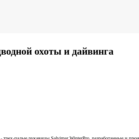
дводной охоты и дайвинга
 - трех-палые рукавицы Salvimar WinterPro, разработанные и п