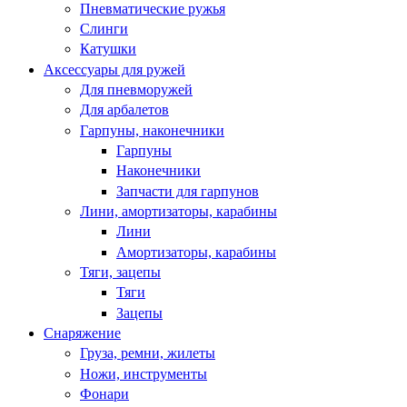
Пневматические ружья
Слинги
Катушки
Аксессуары для ружей
Для пневморужей
Для арбалетов
Гарпуны, наконечники
Гарпуны
Наконечники
Запчасти для гарпунов
Лини, амортизаторы, карабины
Лини
Амортизаторы, карабины
Тяги, зацепы
Тяги
Зацепы
Снаряжение
Груза, ремни, жилеты
Ножи, инструменты
Фонари