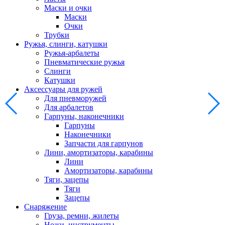
Маски и очки
Маски
Очки
Трубки
Ружья, слинги, катушки
Ружья-арбалеты
Пневматические ружья
Слинги
Катушки
Аксессуары для ружей
Для пневморужей
Для арбалетов
Гарпуны, наконечники
Гарпуны
Наконечники
Запчасти для гарпунов
Лини, амортизаторы, карабины
Лини
Амортизаторы, карабины
Тяги, зацепы
Тяги
Зацепы
Снаряжение
Груза, ремни, жилеты
Ножи, инструменты