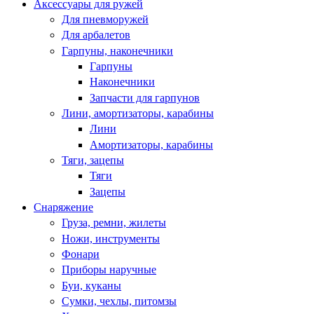
Аксессуары для ружей
Для пневморужей
Для арбалетов
Гарпуны, наконечники
Гарпуны
Наконечники
Запчасти для гарпунов
Лини, амортизаторы, карабины
Лини
Амортизаторы, карабины
Тяги, зацепы
Тяги
Зацепы
Снаряжение
Груза, ремни, жилеты
Ножи, инструменты
Фонари
Приборы наручные
Буи, куканы
Сумки, чехлы, питомзы