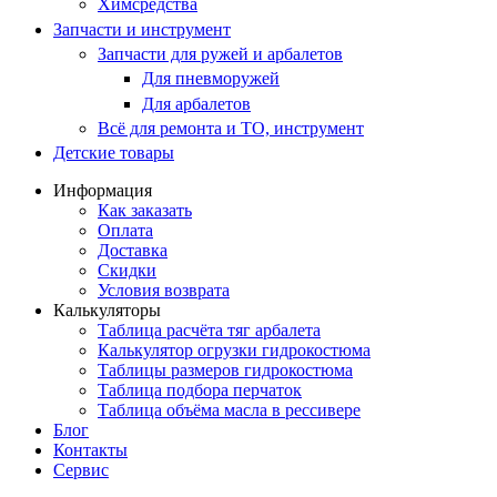
Химсредства
Запчасти и инструмент
Запчасти для ружей и арбалетов
Для пневморужей
Для арбалетов
Всё для ремонта и ТО, инструмент
Детские товары
Информация
Как заказать
Оплата
Доставка
Скидки
Условия возврата
Калькуляторы
Таблица расчёта тяг арбалета
Калькулятор огрузки гидрокостюма
Таблицы размеров гидрокостюма
Таблица подбора перчаток
Таблица объёма масла в рессивере
Блог
Контакты
Сервис