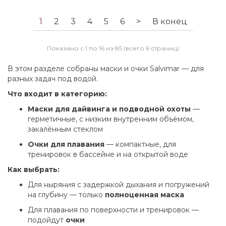
1
2
3
4
5
6
>
В конец
Показано с 1 по 16 из 85 (всего 6 страниц)
В этом разделе собраны маски и очки Salvimar — для
разных задач под водой.
Что входит в категорию:
Маски для дайвинга и подводной охоты
—
герметичные, с низким внутренним объёмом,
закалённым стеклом
Очки для плавания
— компактные, для
тренировок в бассейне и на открытой воде
Как выбрать:
Для ныряния с задержкой дыхания и погружений
на глубину — только
полноценная маска
Для плавания по поверхности и тренировок —
подойдут
очки