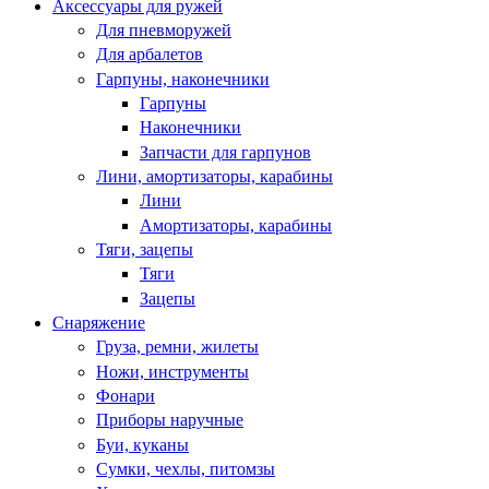
Аксессуары для ружей
Для пневморужей
Для арбалетов
Гарпуны, наконечники
Гарпуны
Наконечники
Запчасти для гарпунов
Лини, амортизаторы, карабины
Лини
Амортизаторы, карабины
Тяги, зацепы
Тяги
Зацепы
Снаряжение
Груза, ремни, жилеты
Ножи, инструменты
Фонари
Приборы наручные
Буи, куканы
Сумки, чехлы, питомзы