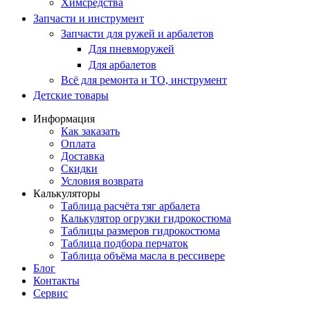
Химсредства
Запчасти и инструмент
Запчасти для ружей и арбалетов
Для пневморужей
Для арбалетов
Всё для ремонта и ТО, инструмент
Детские товары
Информация
Как заказать
Оплата
Доставка
Скидки
Условия возврата
Калькуляторы
Таблица расчёта тяг арбалета
Калькулятор огрузки гидрокостюма
Таблицы размеров гидрокостюма
Таблица подбора перчаток
Таблица объёма масла в рессивере
Блог
Контакты
Сервис