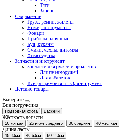
Тяги
Зацепы
Снаряжение
Груза, ремни, жилеты
Ножи, инструменты
Фонари
Приборы наручные
Буи, куканы
Сумки, чехлы, питомзы
Химсредства
Запчасти и инструмент
Запчасти для ружей и арбалетов
Для пневморужей
Для арбалетов
Всё для ремонта и ТО, инструмент
Детские товары
Выберите
Вид погружения
Подводная охота
Бассейн
Жёсткость лопасти
20 мягкая
25 ниже среднего
30 средняя
40 жёсткая
Длина ласты
15-30см
40-60см
90-110см