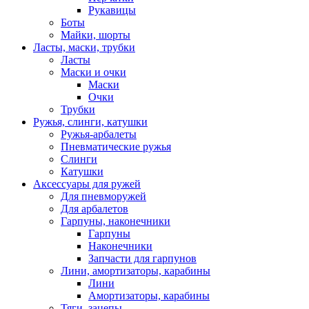
Рукавицы
Боты
Майки, шорты
Ласты, маски, трубки
Ласты
Маски и очки
Маски
Очки
Трубки
Ружья, слинги, катушки
Ружья-арбалеты
Пневматические ружья
Слинги
Катушки
Аксессуары для ружей
Для пневморужей
Для арбалетов
Гарпуны, наконечники
Гарпуны
Наконечники
Запчасти для гарпунов
Лини, амортизаторы, карабины
Лини
Амортизаторы, карабины
Тяги, зацепы