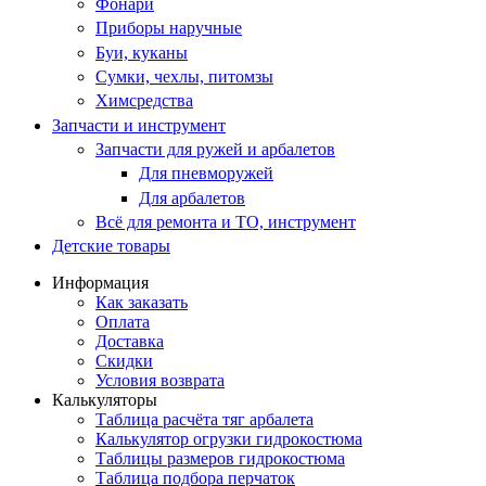
Фонари
Приборы наручные
Буи, куканы
Сумки, чехлы, питомзы
Химсредства
Запчасти и инструмент
Запчасти для ружей и арбалетов
Для пневморужей
Для арбалетов
Всё для ремонта и ТО, инструмент
Детские товары
Информация
Как заказать
Оплата
Доставка
Скидки
Условия возврата
Калькуляторы
Таблица расчёта тяг арбалета
Калькулятор огрузки гидрокостюма
Таблицы размеров гидрокостюма
Таблица подбора перчаток