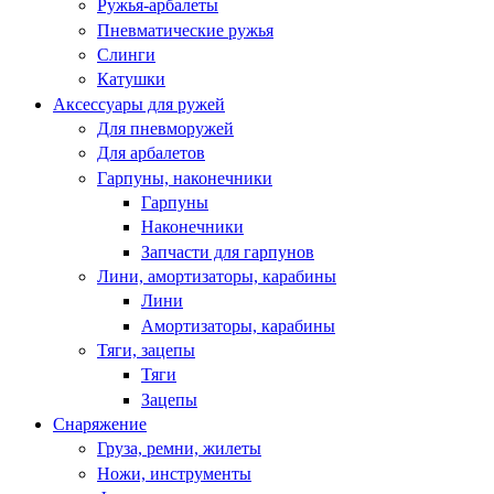
Ружья-арбалеты
Пневматические ружья
Слинги
Катушки
Аксессуары для ружей
Для пневморужей
Для арбалетов
Гарпуны, наконечники
Гарпуны
Наконечники
Запчасти для гарпунов
Лини, амортизаторы, карабины
Лини
Амортизаторы, карабины
Тяги, зацепы
Тяги
Зацепы
Снаряжение
Груза, ремни, жилеты
Ножи, инструменты