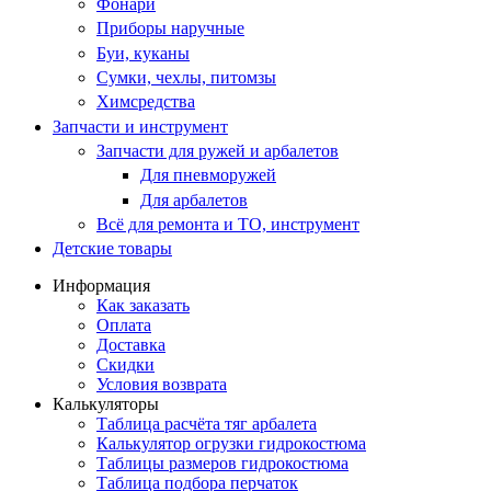
Фонари
Приборы наручные
Буи, куканы
Сумки, чехлы, питомзы
Химсредства
Запчасти и инструмент
Запчасти для ружей и арбалетов
Для пневморужей
Для арбалетов
Всё для ремонта и ТО, инструмент
Детские товары
Информация
Как заказать
Оплата
Доставка
Скидки
Условия возврата
Калькуляторы
Таблица расчёта тяг арбалета
Калькулятор огрузки гидрокостюма
Таблицы размеров гидрокостюма
Таблица подбора перчаток