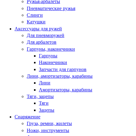
Ружья-арбалеты
Пневматические ружья
Слинги
Катушки
Аксессуары для ружей
Для пневморужей
Для арбалетов
Гарпуны, наконечники
Гарпуны
Наконечники
Запчасти для гарпунов
Лини, амортизаторы, карабины
Лини
Амортизаторы, карабины
Тяги, зацепы
Тяги
Зацепы
Снаряжение
Груза, ремни, жилеты
Ножи, инструменты