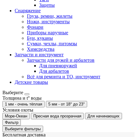
Зацепы
Снаряжение
Груза, ремни, жилеты
Ножи, инструменты
Фонари
Приборы наручные
Буи, куканы
Сумки, чехлы, питомзы
Химсредства
Запчасти и инструмент
Запчасти для ружей и арбалетов
Для пневморужей
Для арбалетов
Всё для ремонта и ТО, инструмент
Детские товары
Выберите
Толщина и t° воды
1 мм - очень тёплая
5 мм - от 18° до 23°
Условия охоты
Море-Океан
Пресная вода прозрачная
Для начинающих
Фильтр
Выберите фильтры
Бесплатная доставка