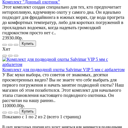
Комплект "Донный охотник"
Этот комплект создан специально для тех, кто предпочитает
неторопливую, вдумчивую охоту у самого дна. Он идеально
подходит для фридайвинга в южных морях, где вода прогрета
до комфортных температур, либо для коротких погружений в
прохладных водоемах, когда надевать громоздкий
гидрокостюм просто нет с..
23930.00р.
Купить
Хит
Комплект для подводной охоты Salvimar VIP 5 мм с арбалетом
У Вас муки выбора, сто советов от знакомых, десятки
просмотренных видео? Вы не знаете что себе выбрать для
первого погружения и начать занятие подводной охоты? Наш
магазин об этом позаботился. Этот комплект для начального
этапа становления настоящего подводного охотника. Он
рассчитан на нашу ранню..
110000.00р.
Купить
Показано с 1 по 2 из 2 (всего 1 страниц)
В силу некоторых причин кто хочет заняться или занимается подводными