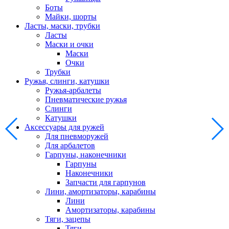
Боты
Майки, шорты
Ласты, маски, трубки
Ласты
Маски и очки
Маски
Очки
Трубки
Ружья, слинги, катушки
Ружья-арбалеты
Пневматические ружья
Слинги
Катушки
Аксессуары для ружей
Для пневморужей
Для арбалетов
Гарпуны, наконечники
Гарпуны
Наконечники
Запчасти для гарпунов
Лини, амортизаторы, карабины
Лини
Амортизаторы, карабины
Тяги, зацепы
Тяги