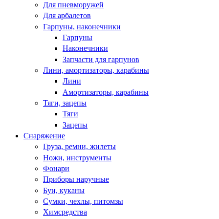
Для пневморужей
Для арбалетов
Гарпуны, наконечники
Гарпуны
Наконечники
Запчасти для гарпунов
Лини, амортизаторы, карабины
Лини
Амортизаторы, карабины
Тяги, зацепы
Тяги
Зацепы
Снаряжение
Груза, ремни, жилеты
Ножи, инструменты
Фонари
Приборы наручные
Буи, куканы
Сумки, чехлы, питомзы
Химсредства