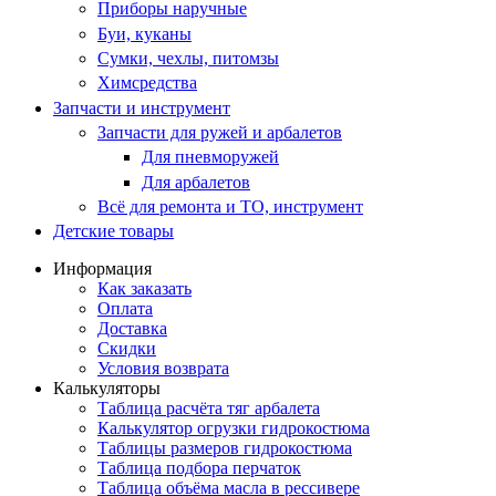
Приборы наручные
Буи, куканы
Сумки, чехлы, питомзы
Химсредства
Запчасти и инструмент
Запчасти для ружей и арбалетов
Для пневморужей
Для арбалетов
Всё для ремонта и ТО, инструмент
Детские товары
Информация
Как заказать
Оплата
Доставка
Скидки
Условия возврата
Калькуляторы
Таблица расчёта тяг арбалета
Калькулятор огрузки гидрокостюма
Таблицы размеров гидрокостюма
Таблица подбора перчаток
Таблица объёма масла в рессивере