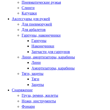
Пневматические ружья
Слинги
Катушки
Аксессуары для ружей
Для пневморужей
Для арбалетов
Гарпуны, наконечники
Гарпуны
Наконечники
Запчасти для гарпунов
Лини, амортизаторы, карабины
Лини
Амортизаторы, карабины
Тяги, зацепы
Тяги
Зацепы
Снаряжение
Груза, ремни, жилеты
Ножи, инструменты
Фонари