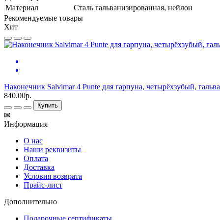
Материал
Сталь гальванизированная, нейлон
Рекомендуемые товары
Хит
Наконечник Salvimar 4 Punte для гарпуна, четырёхзубый, гальв
840.00р.
Купить
✉
Информация
О нас
Наши реквизиты
Оплата
Доставка
Условия возврата
Прайс-лист
Дополнительно
Подарочные сертификаты