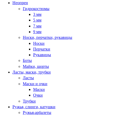
Неопрен
Гидрокостюмы
3 мм
5 мм
7 мм
9 мм
Носки, перчатки, рукавицы
Носки
Перчатки
Рукавицы
Боты
Майки, шорты
Ласты, маски, трубки
Ласты
Маски и очки
Маски
Очки
Трубки
Ружья, слинги, катушки
Ружья-арбалеты