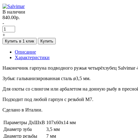
В наличии
840.00р.
-
+
Купить в 1 клик
Купить
Описание
Характеристики
Наконечник гарпуна подводного ружья четырёхзубец Salvimar 4 
Зубья: гальванизированная сталь ø3,5 мм.
Для охоты со слингом или арбалетом на донную рыбу в пресной
Подходит под любой гарпун с резьбой М7.
Сделано в Италии.
Параметры ДхШхВ
107х60х14 мм
Диаметр зуба
3,5 мм
Диаметр резьбы
7 мм