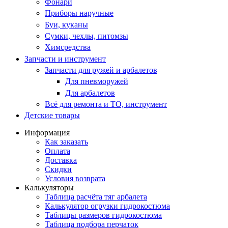
Фонари
Приборы наручные
Буи, куканы
Сумки, чехлы, питомзы
Химсредства
Запчасти и инструмент
Запчасти для ружей и арбалетов
Для пневморужей
Для арбалетов
Всё для ремонта и ТО, инструмент
Детские товары
Информация
Как заказать
Оплата
Доставка
Скидки
Условия возврата
Калькуляторы
Таблица расчёта тяг арбалета
Калькулятор огрузки гидрокостюма
Таблицы размеров гидрокостюма
Таблица подбора перчаток