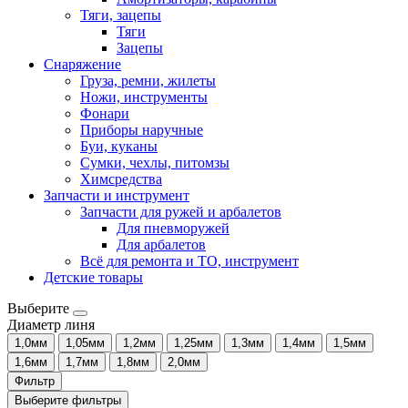
Тяги, зацепы
Тяги
Зацепы
Снаряжение
Груза, ремни, жилеты
Ножи, инструменты
Фонари
Приборы наручные
Буи, куканы
Сумки, чехлы, питомзы
Химсредства
Запчасти и инструмент
Запчасти для ружей и арбалетов
Для пневморужей
Для арбалетов
Всё для ремонта и ТО, инструмент
Детские товары
Выберите
Диаметр линя
1,0мм
1,05мм
1,2мм
1,25мм
1,3мм
1,4мм
1,5мм
1,6мм
1,7мм
1,8мм
2,0мм
Фильтр
Выберите фильтры