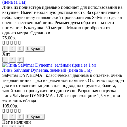
(цена за 1 м)
Линь из полиэстера идеально подойдет для использования на
катушке. Имеет небольшую растяжимость. За сравнительно
небольшую цену итальянский производитель Salvimar сделал
очень качественный линь. Рекомендуем обратить на него
внимание. В катушке 50 метров. Можно приобрести от
одного метра. Сделано в..
75.00р.
Купить
Хит
Линь Salvimar Dyneema, зелёный (цена за 1 м)
Salvimar DYNEEMA - классическая дайнема в оплетке, очень
твердый линь с ярко выраженной памятью. Отлично подойдет
для изготовления зацепов для подводного ружья арбалета,
такой зацеп прослужит не один сезон. Разрывная нагрузка
линя Salvimar DYNEEMA - 120 кг. при толщине 1,5 мм., при
этом линь облада..
105.00р.
Купить
Нет в наличии