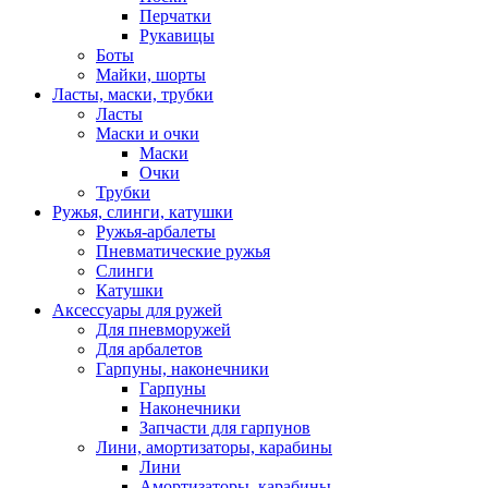
Перчатки
Рукавицы
Боты
Майки, шорты
Ласты, маски, трубки
Ласты
Маски и очки
Маски
Очки
Трубки
Ружья, слинги, катушки
Ружья-арбалеты
Пневматические ружья
Слинги
Катушки
Аксессуары для ружей
Для пневморужей
Для арбалетов
Гарпуны, наконечники
Гарпуны
Наконечники
Запчасти для гарпунов
Лини, амортизаторы, карабины
Лини
Амортизаторы, карабины