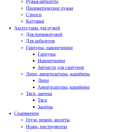
Ружья-арбалеты
Пневматические ружья
Слинги
Катушки
Аксессуары для ружей
Для пневморужей
Для арбалетов
Гарпуны, наконечники
Гарпуны
Наконечники
Запчасти для гарпунов
Лини, амортизаторы, карабины
Лини
Амортизаторы, карабины
Тяги, зацепы
Тяги
Зацепы
Снаряжение
Груза, ремни, жилеты
Ножи, инструменты