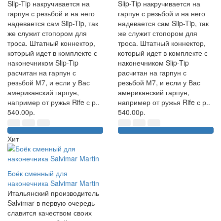
Slip-Tip накручивается на
Slip-Tip накручивается на
гарпун с резьбой и на него
гарпун с резьбой и на него
надевается сам Slip-Tip, так
надевается сам Slip-Tip, так
же служит стопором для
же служит стопором для
троса. Штатный коннектор,
троса. Штатный коннектор,
который идет в комплекте с
который идет в комплекте с
наконечником Slip-Tip
наконечником Slip-Tip
расчитан на гарпун с
расчитан на гарпун с
резьбой М7, и если у Вас
резьбой М7, и если у Вас
американский гарпун,
американский гарпун,
например от ружья Rife с р..
например от ружья Rife с р..
540.00р.
540.00р.
Хит
Боёк сменный для
наконечника Salvimar Martin
Итальянский производитель
Salvimar в первую очередь
славится качеством своих