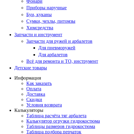
Фонари
Приборы наручные
Буи, куканы
Сумки, чехлы, питомзы
Химсредства
Запчасти и инструмент
Запчасти для ружей и арбалетов
Для пневморужей
Для арбалетов
Всё для ремонта и ТО, инструмент
Детские товары
Информация
Как заказать
Оплата
Доставка
Скидки
Условия возврата
Калькуляторы
Таблица расчёта тяг арбалета
Калькулятор огрузки гидрокостюма
Таблицы размеров гидрокостюма
Таблица подбора перчаток