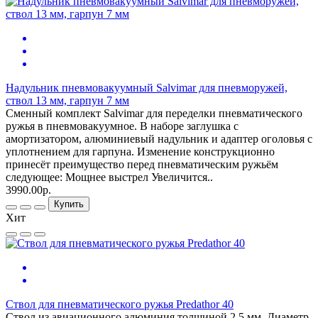
Надульник пневмовакуумный Salvimar для пневморужей,
ствол 13 мм, гарпун 7 мм
Сменный комплект Salvimar для переделки пневматического
ружья в пневмовакуумное. В наборе заглушка с
амортизатором, алюминиевый надульник и адаптер оголовья с
уплотнением для гарпуна. Изменение конструкционно
принесёт преимущество перед пневматическим ружьём
следующее: Мощнее выстрел Увеличится..
3990.00р.
Купить
Хит
Ствол для пневматического ружья Predathor 40
Ствол из авиационного алюминия толщиной 2,5 мм. Диаметр