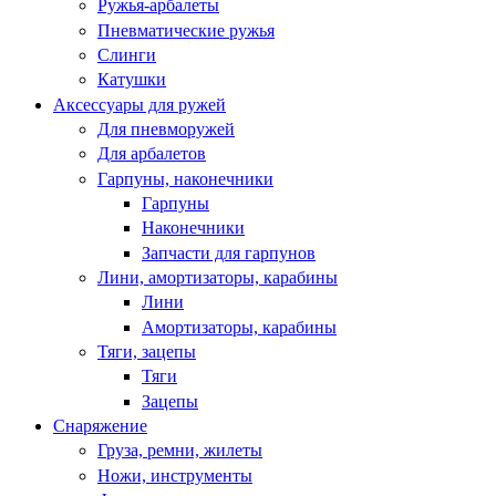
Ружья-арбалеты
Пневматические ружья
Слинги
Катушки
Аксессуары для ружей
Для пневморужей
Для арбалетов
Гарпуны, наконечники
Гарпуны
Наконечники
Запчасти для гарпунов
Лини, амортизаторы, карабины
Лини
Амортизаторы, карабины
Тяги, зацепы
Тяги
Зацепы
Снаряжение
Груза, ремни, жилеты
Ножи, инструменты