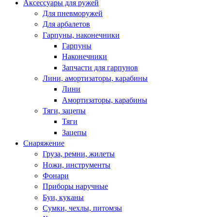
Аксессуары для ружей
Для пневморужей
Для арбалетов
Гарпуны, наконечники
Гарпуны
Наконечники
Запчасти для гарпунов
Лини, амортизаторы, карабины
Лини
Амортизаторы, карабины
Тяги, зацепы
Тяги
Зацепы
Снаряжение
Груза, ремни, жилеты
Ножи, инструменты
Фонари
Приборы наручные
Буи, куканы
Сумки, чехлы, питомзы