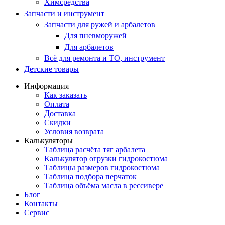
Химсредства
Запчасти и инструмент
Запчасти для ружей и арбалетов
Для пневморужей
Для арбалетов
Всё для ремонта и ТО, инструмент
Детские товары
Информация
Как заказать
Оплата
Доставка
Скидки
Условия возврата
Калькуляторы
Таблица расчёта тяг арбалета
Калькулятор огрузки гидрокостюма
Таблицы размеров гидрокостюма
Таблица подбора перчаток
Таблица объёма масла в рессивере
Блог
Контакты
Сервис